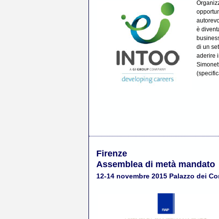
Organiz
opportuni
autorevo
è divent
business
di un se
aderire 
Simonett
(specif
Firenze
Assemblea di metà mandato
12-14 novembre 2015 Palazzo dei Co