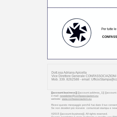
Per tutte l
CONFASS
Dott.ssa Adriana Apicella
Vice Direttore Generale CONFASSOCIAZIONI 
Mob. 339. 8262588 - email: UfficioStampa@co
[[account:business]]
[[account:address_1]] [[account:
e-mail:
newsletter@confassociazioni.eu
website:
www.confassociazioni.eu
Ricevi questo messaggio perchè hai dato il tuo cons
Se non desideri più ricevere comunicati stampa e news
©2015 [[account:business]]. All rights reserved.
Questa newsletter è stata realizzate e spedita con
EM