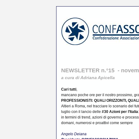
NEWSLETTER n.°15 - novem
a cura di Adriana Apicella
Cari tutti
,
mancano poche ore per il nostro prossimo, gr
PROFESSIONISTI: QUALI ORIZZONTI, QUA
Altieri a Roma, nel tracciare lo scenario del fu
luglio con il lancio delle
#30 Azioni per l’Italia
in termini di trend, azioni di governo e processi
domani, numerosi e proattivi come sempre
Angelo Deiana