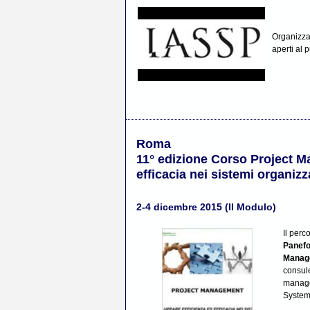
Organizza
aperti al 
Roma
11° edizione Corso Project M
efficacia nei sistemi organizz
2-4 dicembre 2015 (II Modulo)
Il perc
Panef
Manage
consule
managem
System