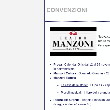
CONVENZIONI
Nuova con
Teatro M
Per sape
Prosa :
Calendar Girls dal 12 al 29 novem
in poltronissima
Manzoni Cultura :
Giancarlo Giannini - 23
Manzoni Family:
La casa delle storie:
Il lupo e i 7 ca
Piccoli musical:
Il libro della giung
Ridere alla Grande:
Angelo Pintus dal 30 
di legge under 26 e over 65)