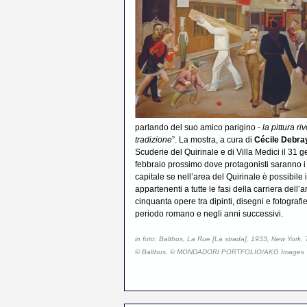
parlando del suo amico parigino -
la pittura ri
tradizione
”. La mostra, a cura di
Cécile Debra
Scuderie del Quirinale e di Villa Medici il 31
febbraio prossimo dove protagonisti saranno i 
capitale se nell’area del Quirinale è possibil
appartenenti a tutte le fasi della carriera dell’a
cinquanta opere tra dipinti, disegni e fotografie
periodo romano e negli anni successivi.
in foto: Balthus, La Rue [La strada], 1933, New York
© Balthus, © MONDADORI PORTFOLIO/AKG Images