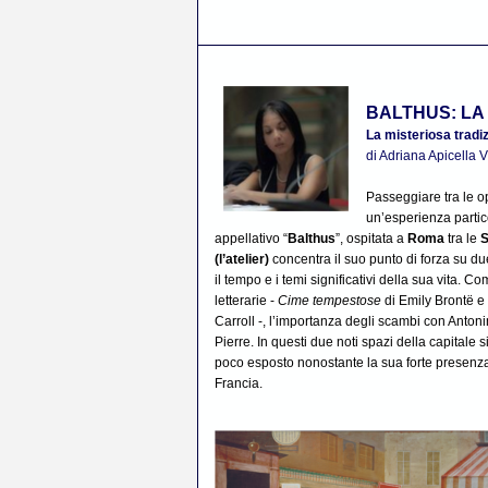
BALTHUS: LA 
La misteriosa tradizi
di Adriana Apicella
Passeggiare tra le o
un’esperienza partic
appellativo “
Balthus
”, ospitata a
Roma
tra le
S
(l’atelier)
concentra il suo punto di forza su due 
il tempo e i temi significativi della sua vita. Co
letterarie -
Cime tempestose
di Emily Brontë e
Carroll -, l’importanza degli scambi con Antoni
Pierre. In questi due noti spazi della capitale si
poco esposto nonostante la sua forte presenz
Francia.