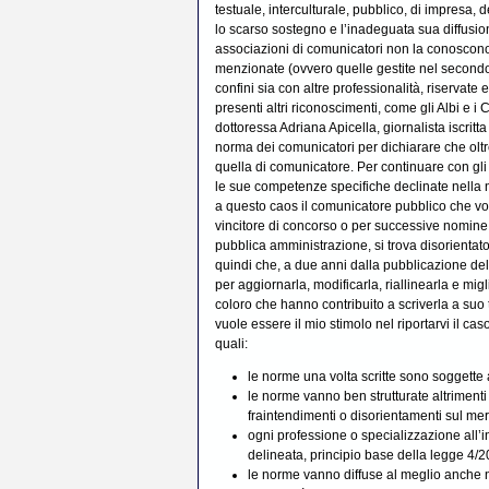
testuale, interculturale, pubblico, di impresa, 
lo scarso sostegno e l’inadeguata sua diffusi
associazioni di comunicatori non la conoscono a
menzionate (ovvero quelle gestite nel second
confini sia con altre professionalità, riservat
presenti altri riconoscimenti, come gli Albi e 
dottoressa Adriana Apicella, giornalista iscritta
norma dei comunicatori per dichiarare che oltr
quella di comunicatore. Per continuare con gli
le sue competenze specifiche declinate nella 
a questo caos il comunicatore pubblico che vor
vincitore di concorso o per successive nomine i
pubblica amministrazione, si trova disorientato
quindi che, a due anni dalla pubblicazione dell
per aggiornarla, modificarla, riallinearla e mi
coloro che hanno contribuito a scriverla a suo
vuole essere il mio stimolo nel riportarvi il cas
quali:
le norme una volta scritte sono soggette 
le norme vanno ben strutturate altrimen
fraintendimenti o disorientamenti sul me
ogni professione o specializzazione all’i
delineata, principio base della legge 4/
le norme vanno diffuse al meglio anche n