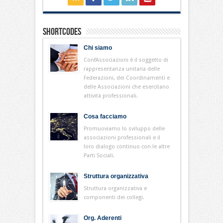
Shortcodes
Chi siamo
ConfAssociazioni è il soggetto di
rappresentanza unitaria delle
Federazioni, dei Coordinamenti e
delle Associazioni che esercitano
attività professionali.
Cosa facciamo
Promuoviamo lo sviluppo delle
associazioni professionali e il
loro dialogo continuo con le altre
Parti Sociali.
Struttura organizzativa
Struttura organizzativa e
componenti dei collegi.
Org. Aderenti