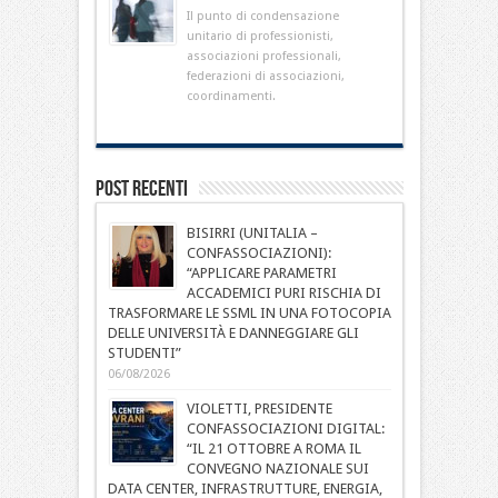
Il punto di condensazione
unitario di professionisti,
associazioni professionali,
federazioni di associazioni,
coordinamenti.
Post Recenti
BISIRRI (UNITALIA –
CONFASSOCIAZIONI):
“APPLICARE PARAMETRI
ACCADEMICI PURI RISCHIA DI
TRASFORMARE LE SSML IN UNA FOTOCOPIA
DELLE UNIVERSITÀ E DANNEGGIARE GLI
STUDENTI”
06/08/2026
VIOLETTI, PRESIDENTE
CONFASSOCIAZIONI DIGITAL:
“IL 21 OTTOBRE A ROMA IL
CONVEGNO NAZIONALE SUI
DATA CENTER, INFRASTRUTTURE, ENERGIA,