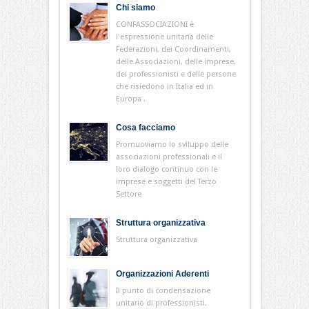
Chi siamo
CONFASSOCIAZIONI è
l'espressione unitaria delle
Federazioni, dei Coordinamenti,
delle Associazioni, delle imprese,
dei professionisti e delle persone
che risiedono in Italia ed in
Europa .
Cosa facciamo
Promuoviamo lo sviluppo delle
associazioni professionali e il
loro dialogo continuo con le
imprese e soggetti del Terzo
Settore
Struttura organizzativa
Struttura organizzativa
Organizzazioni Aderenti
Il punto di condensazione
unitario di professionisti,