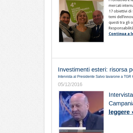
mercati intern
17 obiettivi d
temi dell’innov
questi tra gli 
Responsabilità
Continua a l
Investimenti esteri: risorsa p
Intervista al Presidente Salvo Iavarone a TG
05/12/2016
Intervist
Campania
leggere 