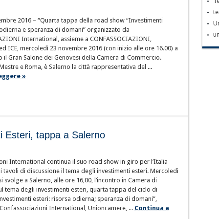
Te
te
mbre 2016 – “Quarta tappa della road show “Investimenti
U
a odierna e speranza di domani” organizzato da
un
IONI International, assieme a CONFASSOCIAZIONI,
 ICE, mercoledì 23 novembre 2016 (con inizio alle ore 16.00) a
o il Gran Salone dei Genovesi della Camera di Commercio.
estre e Roma, è Salerno la città rappresentativa del ...
eggere »
 Esteri, tappa a Salerno
ni International continua il suo road show in giro per l’Italia
 tavoli di discussione il tema degli investimenti esteri. Mercoledì
 svolge a Salerno, alle ore 16,00, l’incontro in Camera di
 tema degli investimenti esteri, quarta tappa del ciclo di
nvestimenti esteri: risorsa odierna; speranza di domani”,
onfassociazioni International, Unioncamere, ...
Continua a