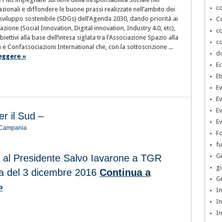
co
azionali e diffondere le buone prassi realizzate nell’ambito dei
i sviluppo sostenibile (SDGs) dell’Agenda 2030, dando priorità ai
Co
azione (Social Innovation, Digital innovation, Industry 4.0, etc),
co
obiettivi alla base dell’intesa siglata tra l’Associazione Spazio alla
co
 e Confassociazioni International che, con la sottoscrizione ...
d
eggere »
Ec
Et
Ev
Ev
Ev
er il Sud –
Ev
R Campania
Fo
fu
Gi
a al Presidente Salvo Iavarone a TGR
gi
 del 3 dicembre 2016
Continua a
Gi
»
In
In
In