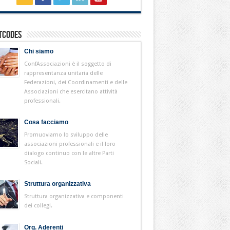
tcodes
Chi siamo
ConfAssociazioni è il soggetto di
rappresentanza unitaria delle
Federazioni, dei Coordinamenti e delle
Associazioni che esercitano attività
professionali.
Cosa facciamo
Promuoviamo lo sviluppo delle
associazioni professionali e il loro
dialogo continuo con le altre Parti
Sociali.
Struttura organizzativa
Struttura organizzativa e componenti
dei collegi.
Org. Aderenti