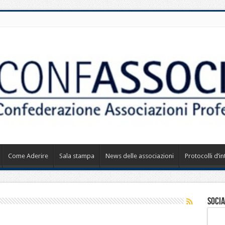
Come Aderire
Sala stampa
News delle associazioni
Protocolli d’i
Socia