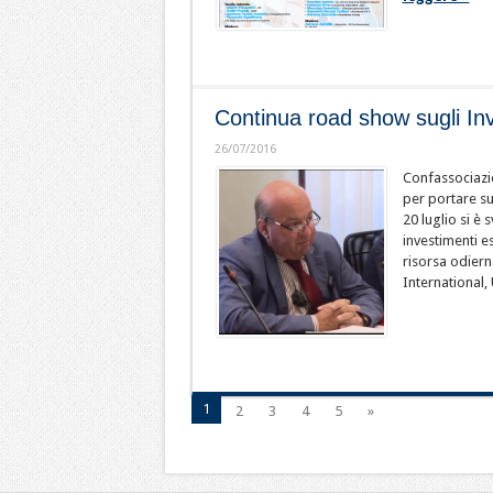
Continua road show sugli In
26/07/2016
Confassociazio
per portare sui
20 luglio si è
investimenti es
risorsa odier
International, 
1
2
3
4
5
»