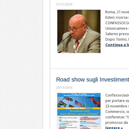
21/11/2016
Roma, 21 nove
Esteri: risors
CONFASSOCIAZ
Unioncamere ed
Salerno press
Dopo Torino, M
Continua a l
Road show sugli Investimenti
20/11/2016
Confassociazio
per portare sui
23 novembre si
Commercio, sul
conferenze: “I
promosso da C
leggere »