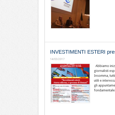
INVESTIMENTI ESTERI pres
14/03/2017
Abbiamo iniziat
giornalisti es
Insomma, tutti
utili e intere
gli appuntamen
fondamentale p