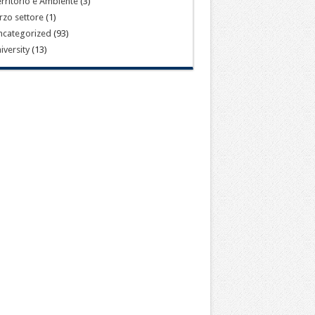
rritorio e Ambiente
(3)
rzo settore
(1)
ncategorized
(93)
iversity
(13)