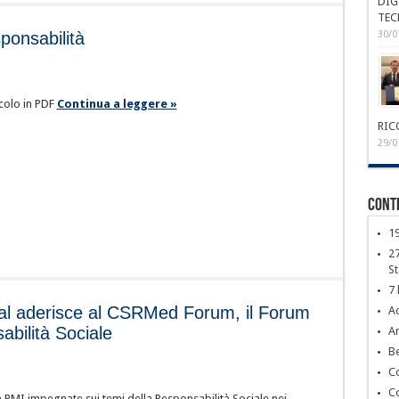
DIG
TEC
30/0
ponsabilità
icolo in PDF
Continua a leggere »
RIC
29/0
Conte
1
27
S
7 
nal aderisce al CSRMed Forum, il Forum
Ac
bilità Sociale
Ar
Be
C
C
PMI impegnate sui temi della Responsabilità Sociale nei