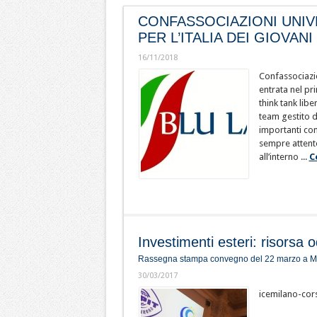
CONFASSOCIAZIONI UNIV
PER L’ITALIA DEI GIOVANI
16/11/2018
Confassociazio
entrata nel pr
think tank libe
team gestito d
importanti com
sempre attento
all’interno ...
C
Investimenti esteri: risorsa
Rassegna stampa convegno del 22 marzo a M
30/03/2017
icemilano-cor