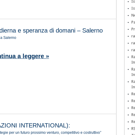
Is
Is
Ne
Pa
Pr
 odierna e speranza di domani – Salerno
ra
a Salerno
r
r
tinua a leggere »
R
In
R
In
R
In
Re
Re
Re
Re
Re
ZIONI INTERNATIONAL):
RS
ategie per un futuro prossimo venturo, competitivo e costruttivo”