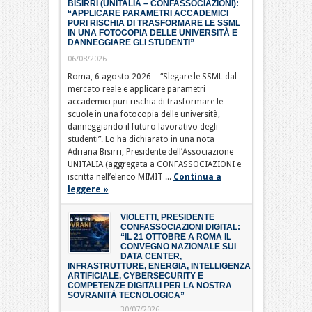
BISIRRI (UNITALIA – CONFASSOCIAZIONI):
“APPLICARE PARAMETRI ACCADEMICI
PURI RISCHIA DI TRASFORMARE LE SSML
IN UNA FOTOCOPIA DELLE UNIVERSITÀ E
DANNEGGIARE GLI STUDENTI”
06/08/2026
Roma, 6 agosto 2026 – “Slegare le SSML dal
mercato reale e applicare parametri
accademici puri rischia di trasformare le
scuole in una fotocopia delle università,
danneggiando il futuro lavorativo degli
studenti”. Lo ha dichiarato in una nota
Adriana Bisirri, Presidente dell’Associazione
UNITALIA (aggregata a CONFASSOCIAZIONI e
iscritta nell’elenco MIMIT ...
Continua a
leggere »
VIOLETTI, PRESIDENTE
CONFASSOCIAZIONI DIGITAL:
“IL 21 OTTOBRE A ROMA IL
CONVEGNO NAZIONALE SUI
DATA CENTER,
INFRASTRUTTURE, ENERGIA, INTELLIGENZA
ARTIFICIALE, CYBERSECURITY E
COMPETENZE DIGITALI PER LA NOSTRA
SOVRANITÀ TECNOLOGICA”
30/07/2026