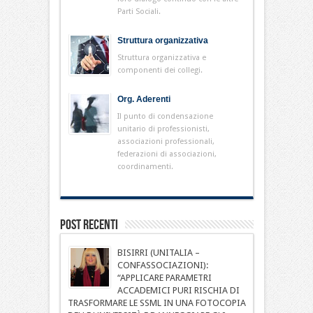
Parti Sociali.
Struttura organizzativa
Struttura organizzativa e
componenti dei collegi.
Org. Aderenti
Il punto di condensazione
unitario di professionisti,
associazioni professionali,
federazioni di associazioni,
coordinamenti.
Post Recenti
BISIRRI (UNITALIA –
CONFASSOCIAZIONI):
“APPLICARE PARAMETRI
ACCADEMICI PURI RISCHIA DI
TRASFORMARE LE SSML IN UNA FOTOCOPIA