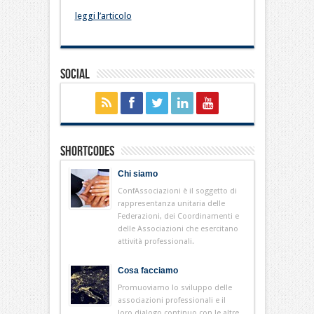
leggi l’articolo
Social
Shortcodes
Chi siamo
ConfAssociazioni è il soggetto di
rappresentanza unitaria delle
Federazioni, dei Coordinamenti e
delle Associazioni che esercitano
attività professionali.
Cosa facciamo
Promuoviamo lo sviluppo delle
associazioni professionali e il
loro dialogo continuo con le altre