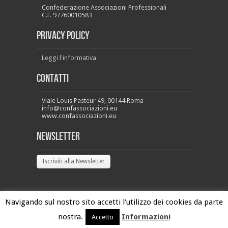
Confederazione Associazioni Professionali
C.F. 97760010583
PRIVACY POLICY
Leggi l'informativa
Contatti
Viale Louis Pasteur 49, 00144 Roma
info@confassociazioni.eu
www.confassociazioni.eu
Newsletter
Iscriviti alla Newsletter
Navigando sul nostro sito accetti l'utilizzo dei cookies da parte
nostra.
Informazioni
Accetto
Confassociazioni Copyright 2026 © - All Rights Reserved