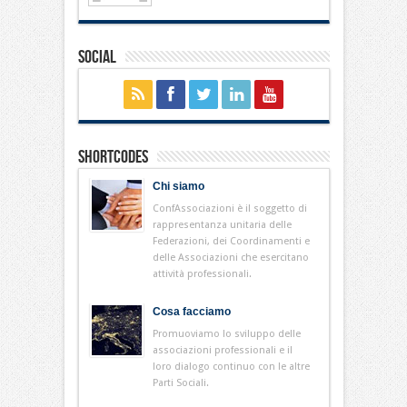
Social
Shortcodes
Chi siamo
ConfAssociazioni è il soggetto di
rappresentanza unitaria delle
Federazioni, dei Coordinamenti e
delle Associazioni che esercitano
attività professionali.
Cosa facciamo
Promuoviamo lo sviluppo delle
associazioni professionali e il
loro dialogo continuo con le altre
Parti Sociali.