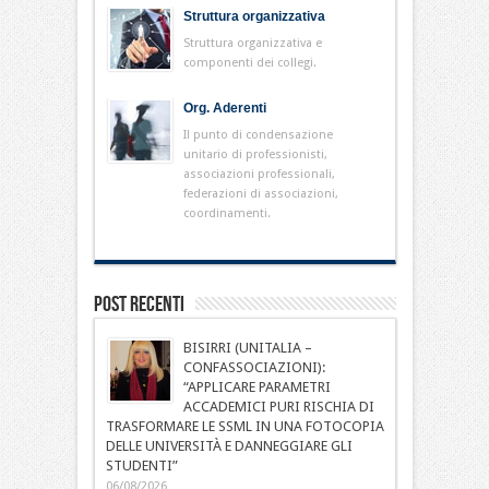
Struttura organizzativa
Struttura organizzativa e
componenti dei collegi.
Org. Aderenti
Il punto di condensazione
unitario di professionisti,
associazioni professionali,
federazioni di associazioni,
coordinamenti.
Post Recenti
BISIRRI (UNITALIA –
CONFASSOCIAZIONI):
“APPLICARE PARAMETRI
ACCADEMICI PURI RISCHIA DI
TRASFORMARE LE SSML IN UNA FOTOCOPIA
DELLE UNIVERSITÀ E DANNEGGIARE GLI
STUDENTI”
06/08/2026