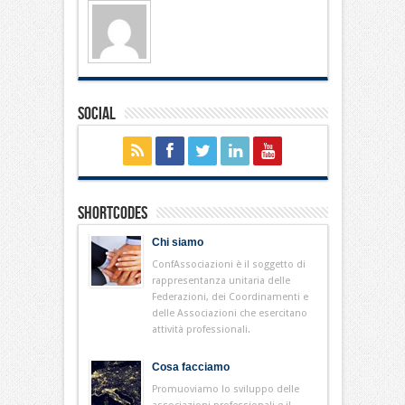
Social
Shortcodes
Chi siamo
ConfAssociazioni è il soggetto di
rappresentanza unitaria delle
Federazioni, dei Coordinamenti e
delle Associazioni che esercitano
attività professionali.
Cosa facciamo
Promuoviamo lo sviluppo delle