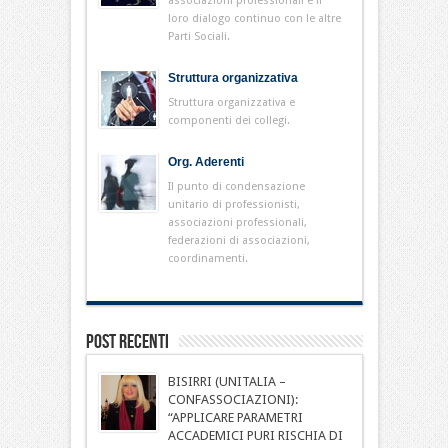
associazioni professionali e il
loro dialogo continuo con le altre
Parti Sociali.
Struttura organizzativa
Struttura organizzativa e
componenti dei collegi.
Org. Aderenti
Il punto di condensazione
unitario di professionisti,
associazioni professionali,
federazioni di associazioni,
coordinamenti.
Post Recenti
BISIRRI (UNITALIA –
CONFASSOCIAZIONI):
“APPLICARE PARAMETRI
ACCADEMICI PURI RISCHIA DI