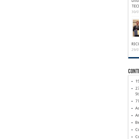
DIG
TEC
30/0
RIC
29/0
Conte
1
27
S
7 
Ac
Ar
Be
C
C