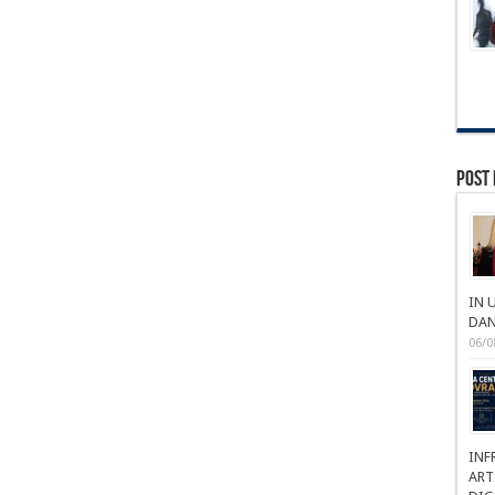
Post 
IN 
DAN
06/0
INF
ART