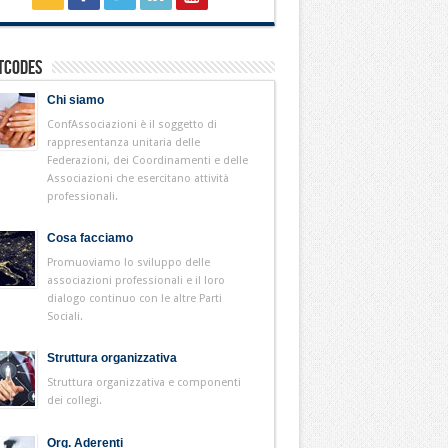
tcodes
Chi siamo
ConfAssociazioni è il soggetto di
rappresentanza unitaria delle
Federazioni, dei Coordinamenti e delle
Associazioni che esercitano attività
professionali.
Cosa facciamo
Promuoviamo lo sviluppo delle
associazioni professionali e il loro
dialogo continuo con le altre Parti
Sociali.
Struttura organizzativa
Struttura organizzativa e componenti
dei collegi.
Org. Aderenti