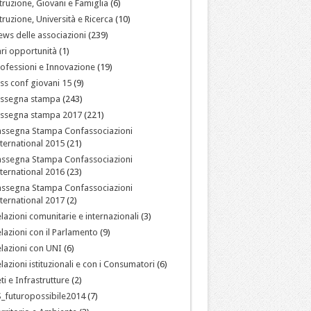
truzione, Giovani e Famiglia
(6)
truzione, Università e Ricerca
(10)
ws delle associazioni
(239)
ri opportunità
(1)
ofessioni e Innovazione
(19)
ss conf giovani 15
(9)
assegna stampa
(243)
assegna stampa 2017
(221)
assegna Stampa Confassociazioni
ternational 2015
(21)
assegna Stampa Confassociazioni
ternational 2016
(23)
assegna Stampa Confassociazioni
ternational 2017
(2)
lazioni comunitarie e internazionali
(3)
lazioni con il Parlamento
(9)
lazioni con UNI
(6)
lazioni istituzionali e con i Consumatori
(6)
ti e Infrastrutture
(2)
_futuropossibile2014
(7)