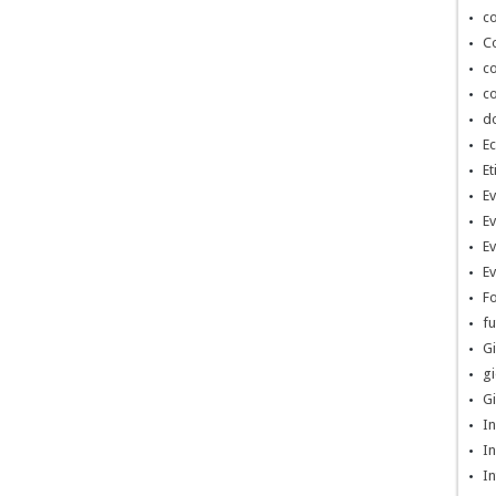
co
Co
co
co
d
Ec
Et
Ev
Ev
Ev
Ev
Fo
fu
Gi
gi
Gi
In
In
In