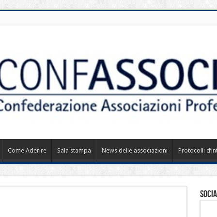
Come Aderire
Sala stampa
News delle associazioni
Protocolli d’i
Socia