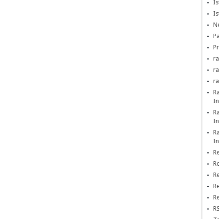
Is
Is
Ne
Pa
Pr
ra
r
r
R
In
R
In
R
In
Re
Re
Re
Re
Re
RS