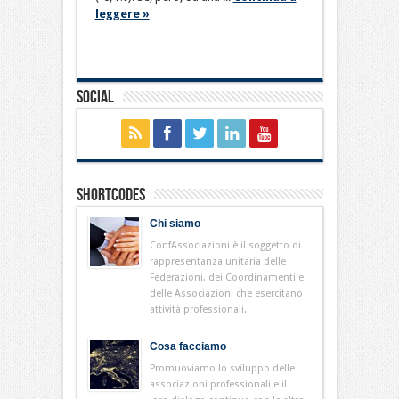
leggere »
Social
Shortcodes
Chi siamo
ConfAssociazioni è il soggetto di
rappresentanza unitaria delle
Federazioni, dei Coordinamenti e
delle Associazioni che esercitano
attività professionali.
Cosa facciamo
Promuoviamo lo sviluppo delle
associazioni professionali e il