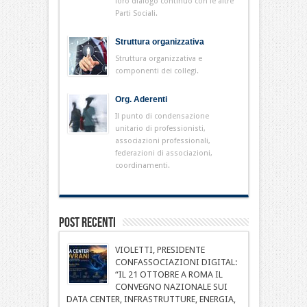
loro dialogo continuo con le altre
Parti Sociali.
Struttura organizzativa
Struttura organizzativa e
componenti dei collegi.
Org. Aderenti
Il punto di condensazione
unitario di professionisti,
associazioni professionali,
federazioni di associazioni,
coordinamenti.
Post Recenti
VIOLETTI, PRESIDENTE
CONFASSOCIAZIONI DIGITAL:
“IL 21 OTTOBRE A ROMA IL
CONVEGNO NAZIONALE SUI
DATA CENTER, INFRASTRUTTURE, ENERGIA,