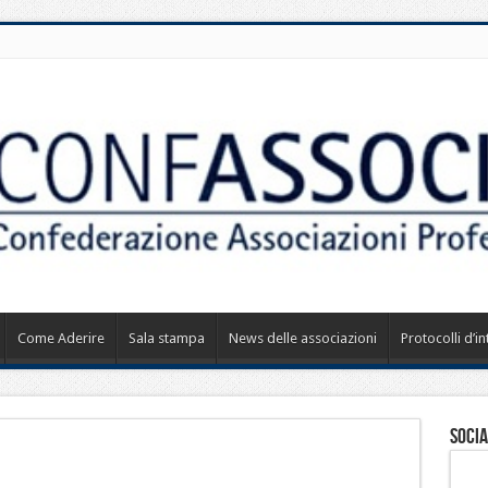
Come Aderire
Sala stampa
News delle associazioni
Protocolli d’i
Socia