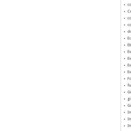
co
Co
co
co
d
Ec
Et
Ev
Ev
Ev
Ev
Fo
fu
Gi
gi
Gi
In
In
In