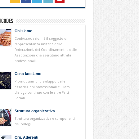
tcodes
Chi siamo
ConfAssociazioni è il soggetto di
rappresentanza unitaria delle
Federazioni, dei Coordinamenti e delle
Associazioni che esercitano attività
professionali.
Cosa facciamo
Promuoviamo lo sviluppo delle
associazioni professionali e il loro
dialogo continuo con le altre Parti
Sociali.
Struttura organizzativa
Struttura organizzativa e componenti
dei collegi.
Org. Aderenti