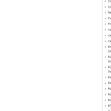
Is
Is
Ne
Pa
Pr
ra
r
r
R
In
R
In
R
In
Re
Re
Re
Re
Re
RS