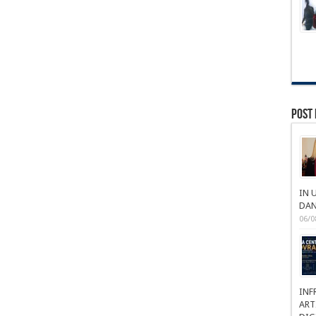
Post 
IN 
DAN
06/0
INF
ART