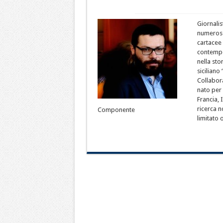
Giornalis
numerose 
cartacee 
contempo
nella st
siciliano
Collabora
nato per 
Francia, 
ricerca n
Componente
limitato 