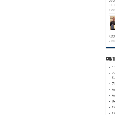
DIG
TEC
30/0
RIC
29/0
Conte
1
27
S
7 
Ac
Ar
Be
C
C