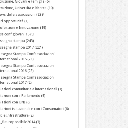
truzione, Giovani e Famiglia
(6)
truzione, Università e Ricerca
(10)
ws delle associazioni
(239)
ri opportunità
(1)
ofessioni e Innovazione
(19)
ss conf giovani 15
(9)
assegna stampa
(243)
assegna stampa 2017
(221)
assegna Stampa Confassociazioni
ternational 2015
(21)
assegna Stampa Confassociazioni
ternational 2016
(23)
assegna Stampa Confassociazioni
ternational 2017
(2)
lazioni comunitarie e internazionali
(3)
lazioni con il Parlamento
(9)
lazioni con UNI
(6)
lazioni istituzionali e con i Consumatori
(6)
ti e Infrastrutture
(2)
_futuropossibile2014
(7)