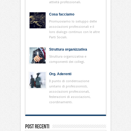
attività professionali.
Cosa facciamo
Promuoviamo lo sviluppo delle
associazioni professionali e il
loro dialogo continuo con le altre
Parti Sociali.
Struttura organizzativa
Struttura organizzativa e
componenti dei collegi.
Org. Aderenti
Il punto di condensazione
unitario di professionisti,
associazioni professionali,
federazioni di associazioni,
coordinamenti.
Post Recenti