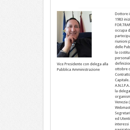
Dottore i
1983 ini
FOR.TRAN
occupa di
partecip
riunioni
delle Pu
la costit
personal
definizio
Vice Presidente con delega alla
ottobre d
Pubblica Amministrazione
Contratt
Capitale.
A.N.I.P.A
la delega
organismi
Venezia (
Webmaste
Segretari
ed Utenti
interessi
navigator