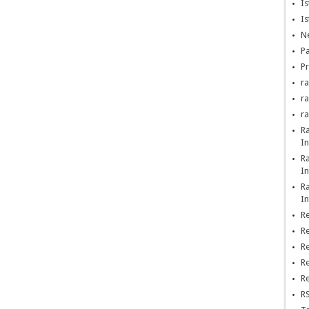
Is
Is
Ne
Pa
Pr
ra
r
r
R
In
R
In
R
In
Re
Re
Re
Re
Re
RS