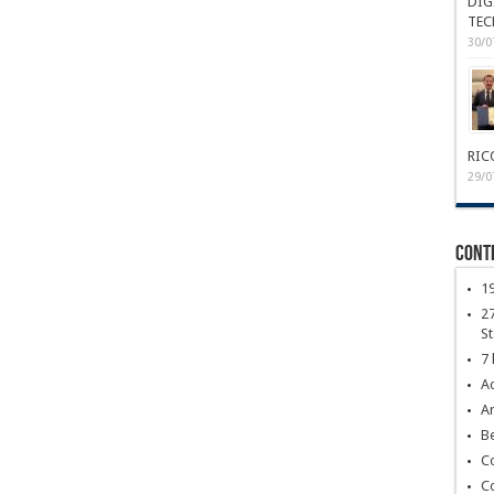
DIG
TEC
30/0
RIC
29/0
Conte
1
27
S
7 
Ac
Ar
Be
C
C