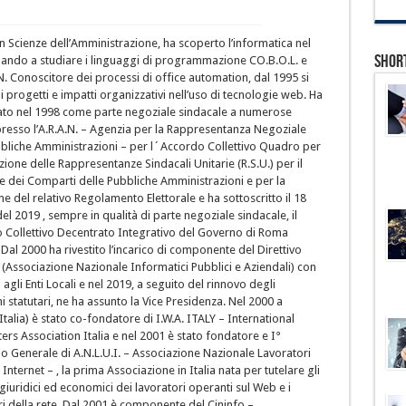
n Scienze dell’Amministrazione, ha scoperto l’informatica nel
Shor
ziando a studiare i linguaggi di programmazione CO.B.O.L. e
. Conoscitore dei processi di office automation, dal 1995 si
 progetti e impatti organizzativi nell’uso di tecnologie web. Ha
ato nel 1998 come parte negoziale sindacale a numerose
 presso l’A.R.A.N. – Agenzia per la Rappresentanza Negoziale
bbliche Amministrazioni – per l´Accordo Collettivo Quadro per
uzione delle Rappresentanze Sindacali Unitarie (R.S.U.) per il
e dei Comparti delle Pubbliche Amministrazioni e per la
ne del relativo Regolamento Elettorale e ha sottoscritto il 18
el 2019 , sempre in qualità di parte negoziale sindacale, il
o Collettivo Decentrato Integrativo del Governo di Roma
 Dal 2000 ha rivestito l’incarico di componente del Direttivo
. (Associazione Nazionale Informatici Pubblici e Aziendali) con
 agli Enti Locali e nel 2019, a seguito del rinnovo degli
 statutari, ne ha assunto la Vice Presidenza. Nel 2000 a
Italia) è stato co-fondatore di I.W.A. ITALY – International
rs Association Italia e nel 2001 è stato fondatore e I°
o Generale di A.N.L.U.I. – Associazione Nazionale Lavoratori
 Internet – , la prima Associazione in Italia nata per tutelare gli
 giuridici ed economici dei lavoratori operanti sul Web e i
i della rete. Dal 2001 è componente del Cininfo –