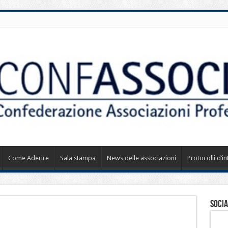
Come Aderire
Sala stampa
News delle associazioni
Protocolli d’i
Socia