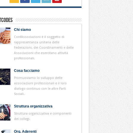
tcodes
Chi siamo
ConfAssociazioni è il soggetto di
rappresentanza unitaria delle
Federazioni, dei Coordinamenti e delle
Associazioni che esercitano attività
professionali.
Cosa facciamo
Promuoviamo lo sviluppo delle
associazioni professionali e il loro
dialogo continuo con le altre Parti
Sociali.
Struttura organizzativa
Struttura organizzativa e componenti
dei collegi.
Org. Aderenti