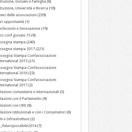
truzione, Giovani e Famiglia
(6)
truzione, Università e Ricerca
(10)
ws delle associazioni
(239)
ri opportunità
(1)
ofessioni e Innovazione
(19)
ss conf giovani 15
(9)
assegna stampa
(243)
assegna stampa 2017
(221)
assegna Stampa Confassociazioni
ternational 2015
(21)
assegna Stampa Confassociazioni
ternational 2016
(23)
assegna Stampa Confassociazioni
ternational 2017
(2)
lazioni comunitarie e internazionali
(3)
lazioni con il Parlamento
(9)
lazioni con UNI
(6)
lazioni istituzionali e con i Consumatori
(6)
ti e Infrastrutture
(2)
_futuropossibile2014
(7)