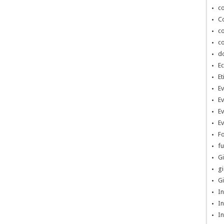
co
Co
co
co
d
Ec
Et
Ev
Ev
Ev
Ev
Fo
fu
Gi
gi
Gi
In
In
In