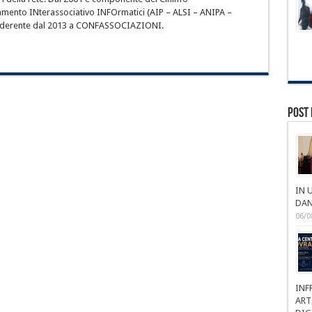
mento INterassociativo INFOrmatici (AIP – ALSI – ANIPA –
aderente dal 2013 a CONFASSOCIAZIONI.
Post 
IN 
DAN
06/0
INF
ART