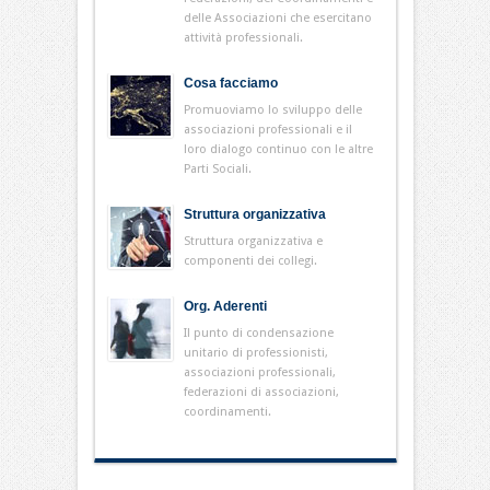
delle Associazioni che esercitano
attività professionali.
Cosa facciamo
Promuoviamo lo sviluppo delle
associazioni professionali e il
loro dialogo continuo con le altre
Parti Sociali.
Struttura organizzativa
Struttura organizzativa e
componenti dei collegi.
Org. Aderenti
Il punto di condensazione
unitario di professionisti,
associazioni professionali,
federazioni di associazioni,
coordinamenti.