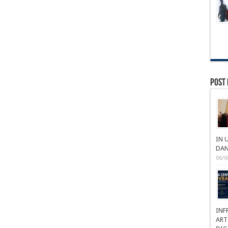
Post 
IN 
DAN
06/0
INF
ART