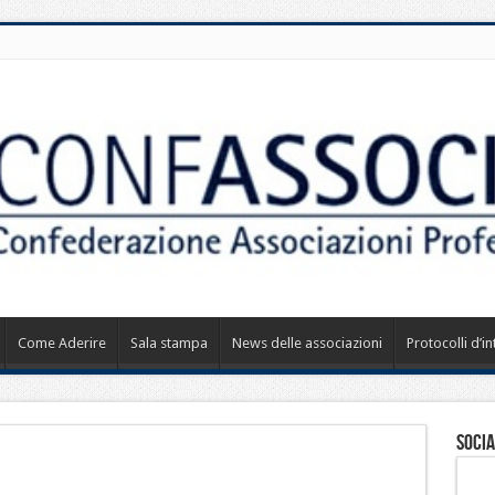
Come Aderire
Sala stampa
News delle associazioni
Protocolli d’i
Socia