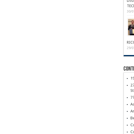
DIG
TEC
30/0
RIC
29/0
Conte
1
27
S
7 
Ac
Ar
Be
C
C