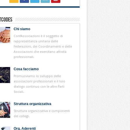
tcodes
Chi siamo
ConfAssociazioni è il soggetto di
rappresentanza unitaria delle
Federazioni, dei Coordinamenti e delle
Associazioni che esercitano attività
professionali.
Cosa facciamo
Promuoviamo lo sviluppo delle
associazioni professionali e il loro
dialogo continuo con le altre Parti
Sociali.
Struttura organizzativa
Struttura organizzativa e componenti
dei collegi.
Org. Aderenti