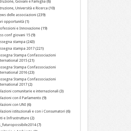
truzione, Giovani e Famiglia
(6)
truzione, Università e Ricerca
(10)
ws delle associazioni
(239)
ri opportunità
(1)
ofessioni e Innovazione
(19)
ss conf giovani 15
(9)
assegna stampa
(243)
assegna stampa 2017
(221)
assegna Stampa Confassociazioni
ternational 2015
(21)
assegna Stampa Confassociazioni
ternational 2016
(23)
assegna Stampa Confassociazioni
ternational 2017
(2)
lazioni comunitarie e internazionali
(3)
lazioni con il Parlamento
(9)
lazioni con UNI
(6)
lazioni istituzionali e con i Consumatori
(6)
ti e Infrastrutture
(2)
_futuropossibile2014
(7)