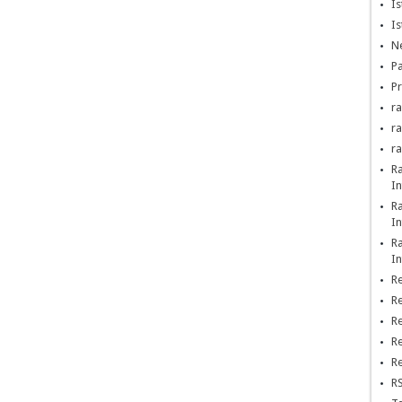
Is
Is
Ne
Pa
Pr
ra
r
r
R
In
R
In
R
In
Re
Re
Re
Re
Re
RS