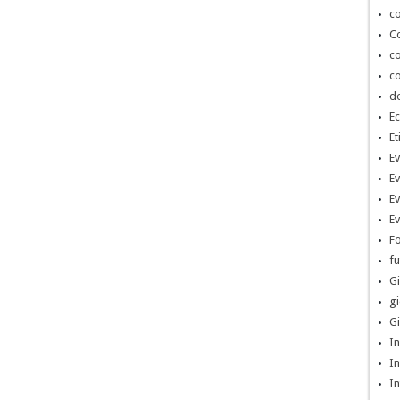
co
Co
co
co
d
Ec
Et
Ev
Ev
Ev
Ev
Fo
fu
Gi
gi
Gi
In
In
In