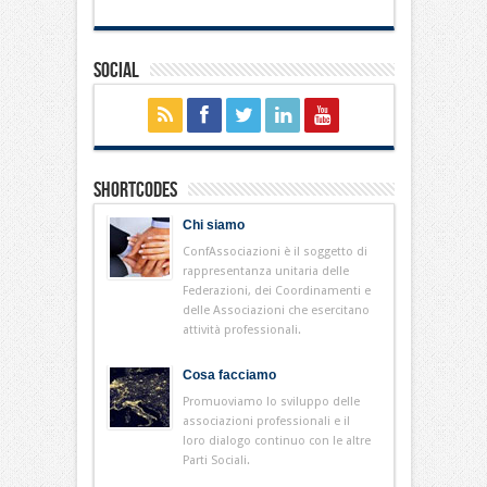
Social
Shortcodes
Chi siamo
ConfAssociazioni è il soggetto di
rappresentanza unitaria delle
Federazioni, dei Coordinamenti e
delle Associazioni che esercitano
attività professionali.
Cosa facciamo
Promuoviamo lo sviluppo delle
associazioni professionali e il
loro dialogo continuo con le altre
Parti Sociali.