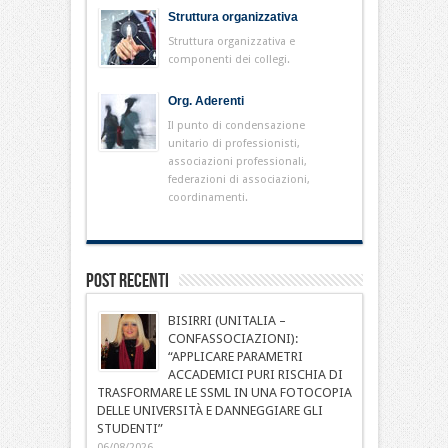
Struttura organizzativa
Struttura organizzativa e
componenti dei collegi.
Org. Aderenti
Il punto di condensazione
unitario di professionisti,
associazioni professionali,
federazioni di associazioni,
coordinamenti.
Post Recenti
BISIRRI (UNITALIA –
CONFASSOCIAZIONI):
“APPLICARE PARAMETRI
ACCADEMICI PURI RISCHIA DI
TRASFORMARE LE SSML IN UNA FOTOCOPIA
DELLE UNIVERSITÀ E DANNEGGIARE GLI
STUDENTI”
06/08/2026