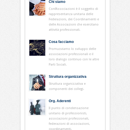
Chi siamo
ConfAssociazioni è il soggetto di
rappresentanza unitaria delle
Federazioni, dei Coordinamenti e
delle Associazioni che esercitano
attività professionali.
Cosa facciamo
Promuoviamo lo sviluppo delle
associazioni professionali e il
loro dialogo continuo con le altre
Parti Sociali.
Struttura organizzativa
Struttura organizzativa e
componenti dei collegi.
Org. Aderenti
Il punto di condensazione
unitario di professionisti,
associazioni professionali,
federazioni di associazioni,
coordinamenti.