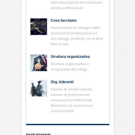
delle Associazioni che esercitano
attività professionali.
Cosa facciamo
Promuoviamo lo sviluppo delle
associazioni professionali e il
loro dialogo continuo con le altre
Parti Sociali.
Struttura organizzativa
Struttura organizzativa e
componenti dei collegi.
Org. Aderenti
Il punto di condensazione
unitario di professionisti,
associazioni professionali,
federazioni di associazioni,
coordinamenti.