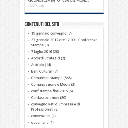
RICONOSCIMENTO “CIVITAS MUNDI”
29/07/2026
Contenuti del sito
19 gennaio convegno
(7)
27 gennaio 2017 ore 12.00 – Conferenza
Stampa
(3)
7 luglio 2016
(20)
Accordi Strategici
(2)
Articolo
(14)
Beni Culturali
(7)
Comunicati stampa
(565)
Comunicazione e Media
(3)
conf stampa fine 2015
(6)
Confassociazioni
(20)
convegno Reti di Impresa e di
Professionisti
(8)
convenzioni
(1)
documenti
(1)