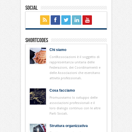
Social
Shortcodes
Chi siamo
ConfAssociazioni è il soggetto di
rappresentanza unitaria delle
Federazioni, dei Coordinamenti e
delle Associazioni che esercitano
attività professionali.
Cosa facciamo
Promuoviamo lo sviluppo delle
associazioni professionali e il
loro dialogo continuo con le altre
Parti Sociali.
Struttura organizzativa