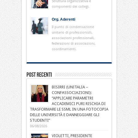
Struttura organizzativa e
componenti dei collegi.
Org. Aderenti
Il punto di condensazione
unitario di professionisti,
associazioni professionali,
federazioni di associazioni,
coordinamenti.
Post Recenti
BISIRRI (UNITALIA –
CONFASSOCIAZIONI):
“APPLICARE PARAMETRI
ACCADEMICI PURI RISCHIA DI
TRASFORMARE LE SSML IN UNA FOTOCOPIA
DELLE UNIVERSITÀ E DANNEGGIARE GLI
STUDENTI”
06/08/2026
VIOLETTI, PRESIDENTE