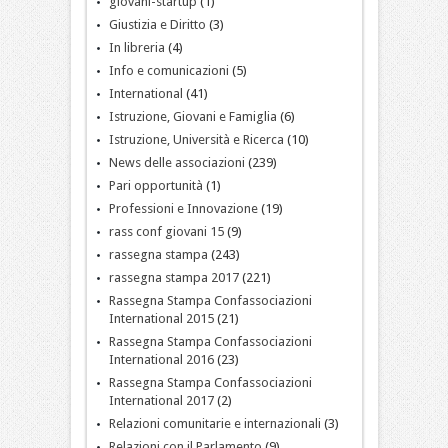
giovani-startup
(1)
Giustizia e Diritto
(3)
In libreria
(4)
Info e comunicazioni
(5)
International
(41)
Istruzione, Giovani e Famiglia
(6)
Istruzione, Università e Ricerca
(10)
News delle associazioni
(239)
Pari opportunità
(1)
Professioni e Innovazione
(19)
rass conf giovani 15
(9)
rassegna stampa
(243)
rassegna stampa 2017
(221)
Rassegna Stampa Confassociazioni
International 2015
(21)
Rassegna Stampa Confassociazioni
International 2016
(23)
Rassegna Stampa Confassociazioni
International 2017
(2)
Relazioni comunitarie e internazionali
(3)
Relazioni con il Parlamento
(9)