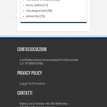
terzo settore
(1)
Uncategorized
(93)
university
(13)
CONFASSOCIAZIONI
Confederazione Associazioni Professionali
C.F. 97760010583
PRIVACY POLICY
Leggi l'informativa
Contatti
Viale Louis Pasteur 49, 00144 Roma