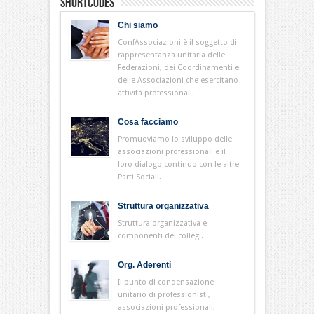
Shortcodes
Chi siamo
ConfAssociazioni è il soggetto di
rappresentanza unitaria delle
Federazioni, dei Coordinamenti e
delle Associazioni che esercitano
attività professionali.
Cosa facciamo
Promuoviamo lo sviluppo delle
associazioni professionali e il
loro dialogo continuo con le altre
Parti Sociali.
Struttura organizzativa
Struttura organizzativa e
componenti dei collegi.
Org. Aderenti
Il punto di condensazione
unitario di professionisti,
associazioni professionali,