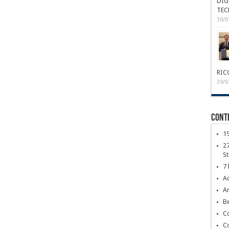
DIG
TEC
30/0
RIC
29/0
Conte
1
27
S
7 
Ac
Ar
Be
C
C