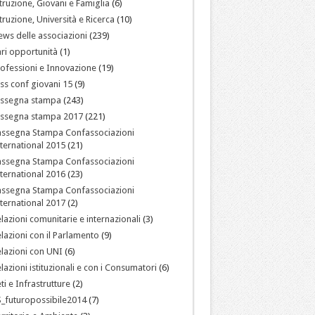
truzione, Giovani e Famiglia
(6)
truzione, Università e Ricerca
(10)
ws delle associazioni
(239)
ri opportunità
(1)
ofessioni e Innovazione
(19)
ss conf giovani 15
(9)
assegna stampa
(243)
assegna stampa 2017
(221)
assegna Stampa Confassociazioni
ternational 2015
(21)
assegna Stampa Confassociazioni
ternational 2016
(23)
assegna Stampa Confassociazioni
ternational 2017
(2)
lazioni comunitarie e internazionali
(3)
lazioni con il Parlamento
(9)
lazioni con UNI
(6)
lazioni istituzionali e con i Consumatori
(6)
ti e Infrastrutture
(2)
_futuropossibile2014
(7)