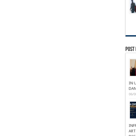
Post 
IN 
DAN
06/0
INF
ART