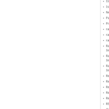
Is
Is
Ne
Pa
Pr
ra
r
r
R
In
R
In
R
In
Re
Re
Re
Re
Re
RS