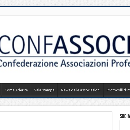
Come Aderire
Sala stampa
News delle associazioni
Protocolli d’i
Socia