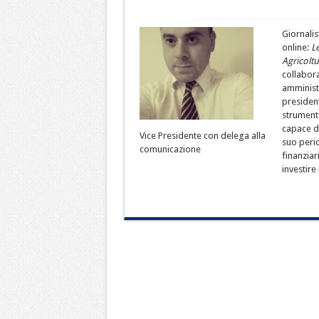
Giornalis
online:
L
Agricoltu
collabora
amministr
presiden
strument
capace di
Vice Presidente con delega alla
suo peri
comunicazione
finanzia
investire