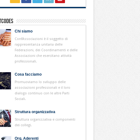
tcodes
Chi siamo
ConfAssociazioni è il soggetto di
rappresentanza unitaria delle
Federazioni, dei Coordinamenti e delle
Associazioni che esercitano attività
professionali.
Cosa facciamo
Promuoviamo lo sviluppo delle
associazioni professionali e il loro
dialogo continuo con le altre Parti
Sociali.
Struttura organizzativa
Struttura organizzativa e componenti
dei collegi.
Org. Aderenti