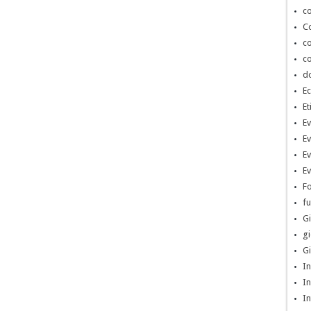
co
Co
co
co
d
Ec
Et
Ev
Ev
Ev
Ev
Fo
fu
Gi
gi
Gi
In
In
In