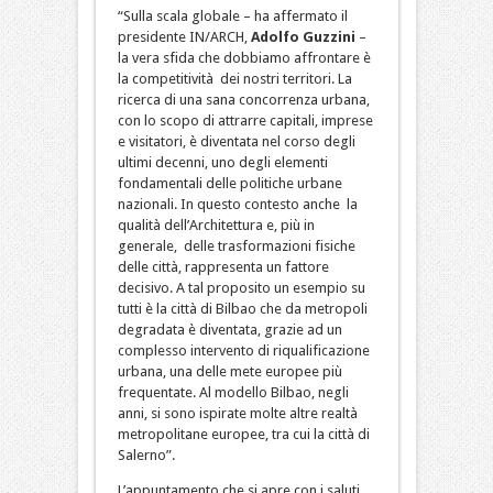
“Sulla scala globale – ha affermato il
presidente IN/ARCH,
Adolfo Guzzini
–
la vera sfida che dobbiamo affrontare è
la competitività dei nostri territori. La
ricerca di una sana concorrenza urbana,
con lo scopo di attrarre capitali, imprese
e visitatori, è diventata nel corso degli
ultimi decenni, uno degli elementi
fondamentali delle politiche urbane
nazionali. In questo contesto anche la
qualità dell’Architettura e, più in
generale, delle trasformazioni fisiche
delle città, rappresenta un fattore
decisivo. A tal proposito un esempio su
tutti è la città di Bilbao che da metropoli
degradata è diventata, grazie ad un
complesso intervento di riqualificazione
urbana, una delle mete europee più
frequentate. Al modello Bilbao, negli
anni, si sono ispirate molte altre realtà
metropolitane europee, tra cui la città di
Salerno”.
L’appuntamento che si apre con i saluti