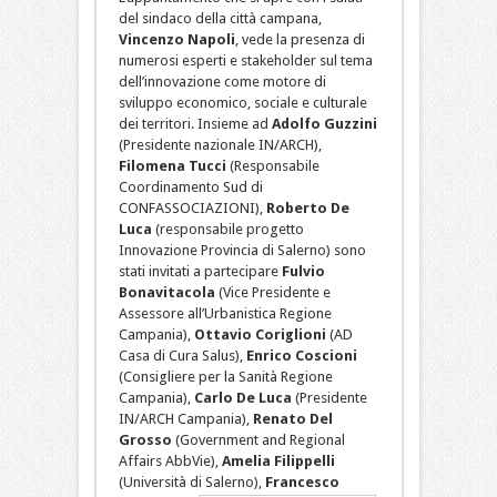
del sindaco della città campana,
Vincenzo Napoli
, vede la presenza di
numerosi esperti e stakeholder sul tema
dell’innovazione come motore di
sviluppo economico, sociale e culturale
dei territori. Insieme ad
Adolfo Guzzini
(Presidente nazionale IN/ARCH),
Filomena Tucci
(Responsabile
Coordinamento Sud di
CONFASSOCIAZIONI),
Roberto De
Luca
(responsabile progetto
Innovazione Provincia di Salerno) sono
stati invitati a partecipare
Fulvio
Bonavitacola
(Vice Presidente e
Assessore all’Urbanistica Regione
Campania),
Ottavio Coriglioni
(AD
Casa di Cura Salus),
Enrico Coscioni
(Consigliere per la Sanità Regione
Campania),
Carlo De Luca
(Presidente
IN/ARCH Campania),
Renato Del
Grosso
(Government and Regional
Affairs AbbVie),
Amelia Filippelli
(Università di Salerno),
Francesco