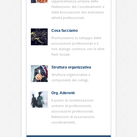
rappresentanza unitaria delle
Federazioni, dei Coordinamenti e
delle Associazioni che esercitano
attività professionali.
Cosa facciamo
Promuoviamo lo sviluppo delle
associazioni professionali e il
loro dialogo continuo con le altre
Parti Sociali.
Struttura organizzativa
Struttura organizzativa e
componenti dei collegi.
Org. Aderenti
Il punto di condensazione
unitario di professionisti,
associazioni professionali,
federazioni di associazioni,
coordinamenti.