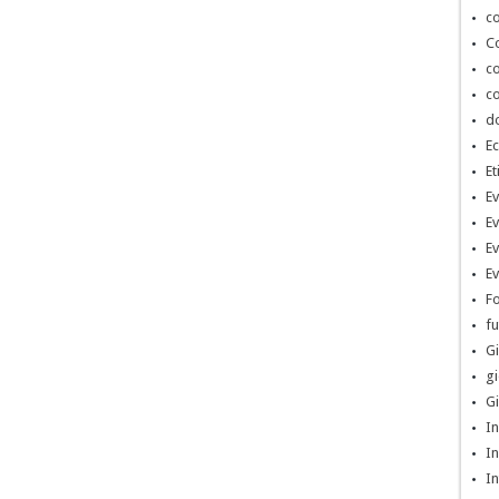
co
Co
co
co
d
Ec
Et
Ev
Ev
Ev
Ev
Fo
fu
Gi
gi
Gi
In
In
In