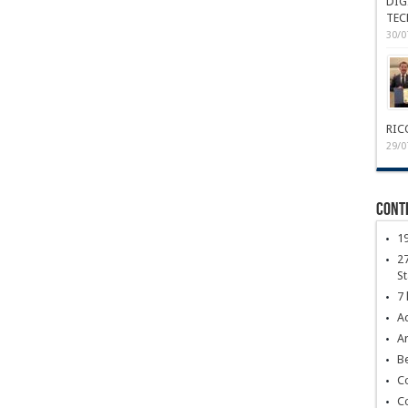
DIG
TEC
30/0
RIC
29/0
Conte
1
27
S
7 
Ac
Ar
Be
C
C