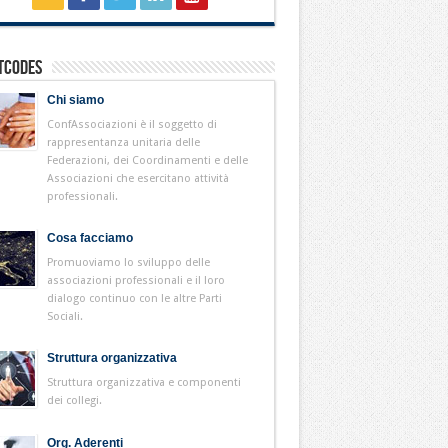
tcodes
Chi siamo
ConfAssociazioni è il soggetto di
rappresentanza unitaria delle
Federazioni, dei Coordinamenti e delle
Associazioni che esercitano attività
professionali.
Cosa facciamo
Promuoviamo lo sviluppo delle
associazioni professionali e il loro
dialogo continuo con le altre Parti
Sociali.
Struttura organizzativa
Struttura organizzativa e componenti
dei collegi.
Org. Aderenti