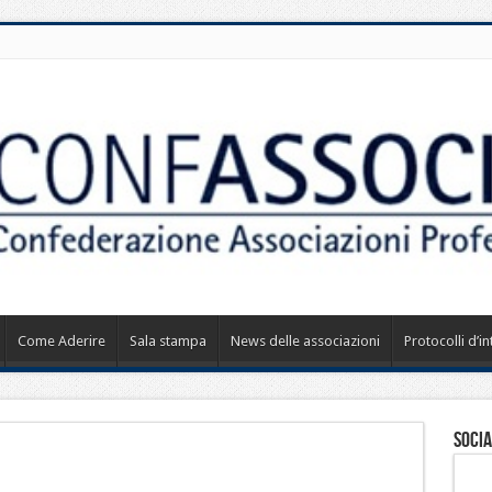
Come Aderire
Sala stampa
News delle associazioni
Protocolli d’i
Socia