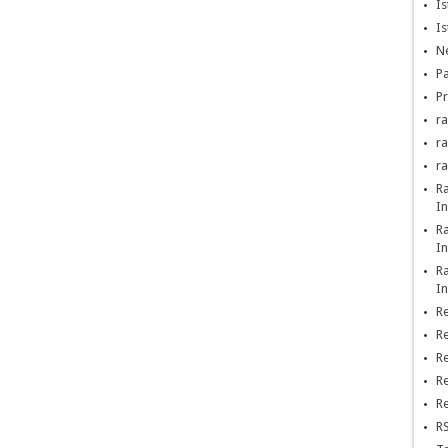
Is
Is
Ne
Pa
Pr
ra
r
r
R
In
R
In
R
In
Re
Re
Re
Re
Re
RS