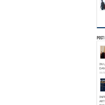
Post 
IN 
DAN
06/0
INF
ART