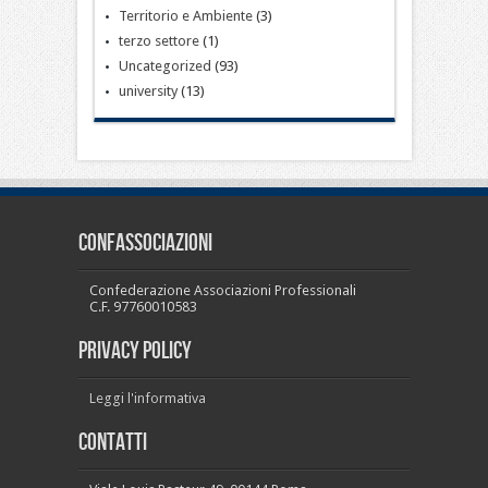
Territorio e Ambiente
(3)
terzo settore
(1)
Uncategorized
(93)
university
(13)
CONFASSOCIAZIONI
Confederazione Associazioni Professionali
C.F. 97760010583
PRIVACY POLICY
Leggi l'informativa
Contatti