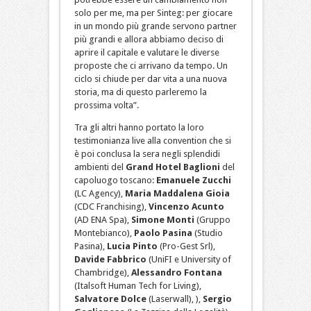
solo per me, ma per Sinteg: per giocare
in un mondo più grande servono partner
più grandi e allora abbiamo deciso di
aprire il capitale e valutare le diverse
proposte che ci arrivano da tempo. Un
ciclo si chiude per dar vita a una nuova
storia, ma di questo parleremo la
prossima volta”.
Tra gli altri hanno portato la loro
testimonianza live alla convention che si
è poi conclusa la sera negli splendidi
ambienti del
Grand
Hotel Baglioni
del
capoluogo toscano:
Emanuele Zucchi
(LC Agency),
Maria Maddalena Gioia
(CDC Franchising),
Vincenzo Acunto
(AD ENA Spa),
Simone Monti
(Gruppo
Montebianco),
Paolo Pasina
(Studio
Pasina),
Lucia Pinto
(Pro-Gest Srl),
Davide Fabbrico
(UniFI e University of
Chambridge),
Alessandro Fontana
(Italsoft Human Tech for Living),
Salvatore Dolce
(Laserwall), ),
Sergio