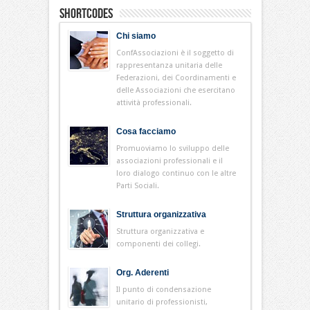
Shortcodes
Chi siamo
ConfAssociazioni è il soggetto di
rappresentanza unitaria delle
Federazioni, dei Coordinamenti e
delle Associazioni che esercitano
attività professionali.
Cosa facciamo
Promuoviamo lo sviluppo delle
associazioni professionali e il
loro dialogo continuo con le altre
Parti Sociali.
Struttura organizzativa
Struttura organizzativa e
componenti dei collegi.
Org. Aderenti
Il punto di condensazione
unitario di professionisti,