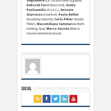
Gaglianese
(La Tazzina della Legalità),
Deborah Furci
(RevCond),
Giulio
Paoloemilio
(A.I.A.C.),
Antonio
Giarrusso
(Userbot),
Paolo Bellini
(Academy Italsoft),
Carlo Pikler
(Studio
Pikler),
Massimiliano Sammarco
(Refe
Holding Spa),
Marco Suisola
(Marco
Suisola Amministrazioni).
Social