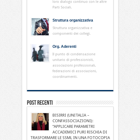
loro dialogo continuo con le altre
Parti Sociali.
Struttura organizzativa
Struttura organizzativa e
componenti dei collegi.
Org. Aderenti
Il punto di condensazione
unitario di professionisti,
associazioni professionali,
federazioni di associazioni,
coordinamenti.
Post Recenti
BISIRRI (UNITALIA –
CONFASSOCIAZIONI):
“APPLICARE PARAMETRI
ACCADEMICI PURI RISCHIA DI
TRASFORMARE LE SSML IN UNA FOTOCOPIA