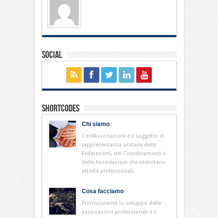
Social
Shortcodes
Chi siamo
ConfAssociazioni è il soggetto di
rappresentanza unitaria delle
Federazioni, dei Coordinamenti e
delle Associazioni che esercitano
attività professionali.
Cosa facciamo
Promuoviamo lo sviluppo delle
associazioni professionali e il