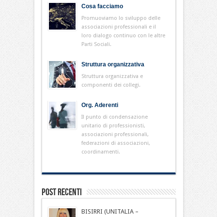
Cosa facciamo
Promuoviamo lo sviluppo delle
associazioni professionali e il
loro dialogo continuo con le altre
Parti Sociali.
Struttura organizzativa
Struttura organizzativa e
componenti dei collegi.
Org. Aderenti
Il punto di condensazione
unitario di professionisti,
associazioni professionali,
federazioni di associazioni,
coordinamenti.
Post Recenti
BISIRRI (UNITALIA –