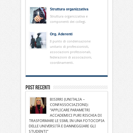
Struttura organizzativa
Struttura organizzativa e
componenti dei collegi.
Org. Aderenti
Il punto di condensazione
unitario di professionisti,
associazioni professionali,
federazioni di associazioni,
coordinamenti.
Post Recenti
BISIRRI (UNITALIA –
CONFASSOCIAZIONI):
“APPLICARE PARAMETRI
ACCADEMICI PURI RISCHIA DI
TRASFORMARE LE SSML IN UNA FOTOCOPIA
DELLE UNIVERSITÀ E DANNEGGIARE GLI
STUDENTI”