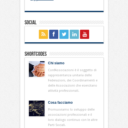
Social
Shortcodes
Chi siamo
ConfAssociazioni è il soggetto di
rappresentanza unitaria delle
Federazioni, dei Coordinamenti e
delle Associazioni che esercitano
attività professionali.
Cosa facciamo
Promuoviamo lo sviluppo delle
associazioni professionali e il
loro dialogo continuo con le altre
Parti Sociali.