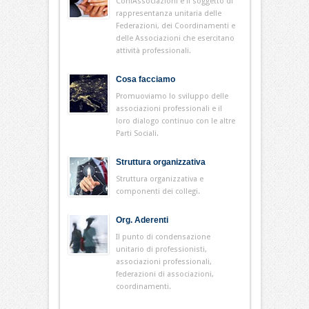
ConfAssociazioni è il soggetto di
rappresentanza unitaria delle
Federazioni, dei Coordinamenti e
delle Associazioni che esercitano
attività professionali.
Cosa facciamo
Promuoviamo lo sviluppo delle
associazioni professionali e il
loro dialogo continuo con le altre
Parti Sociali.
Struttura organizzativa
Struttura organizzativa e
componenti dei collegi.
Org. Aderenti
Il punto di condensazione
unitario di professionisti,
associazioni professionali,
federazioni di associazioni,
coordinamenti.