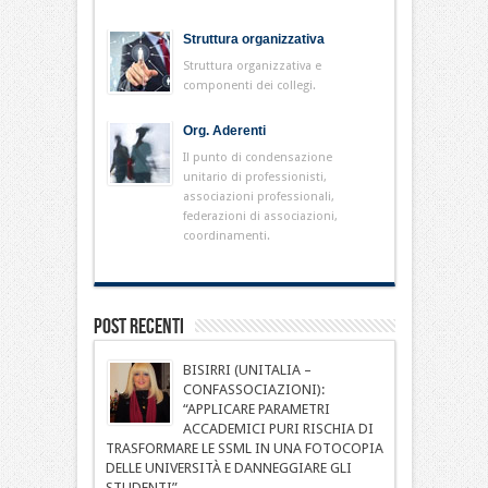
Struttura organizzativa
Struttura organizzativa e
componenti dei collegi.
Org. Aderenti
Il punto di condensazione
unitario di professionisti,
associazioni professionali,
federazioni di associazioni,
coordinamenti.
Post Recenti
BISIRRI (UNITALIA –
CONFASSOCIAZIONI):
“APPLICARE PARAMETRI
ACCADEMICI PURI RISCHIA DI
TRASFORMARE LE SSML IN UNA FOTOCOPIA
DELLE UNIVERSITÀ E DANNEGGIARE GLI
STUDENTI”