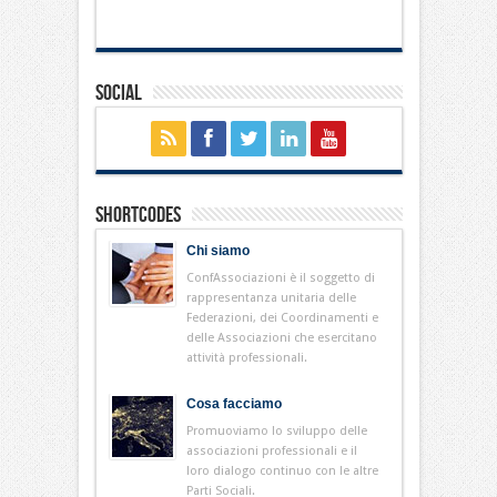
Social
Shortcodes
Chi siamo
ConfAssociazioni è il soggetto di
rappresentanza unitaria delle
Federazioni, dei Coordinamenti e
delle Associazioni che esercitano
attività professionali.
Cosa facciamo
Promuoviamo lo sviluppo delle
associazioni professionali e il
loro dialogo continuo con le altre
Parti Sociali.