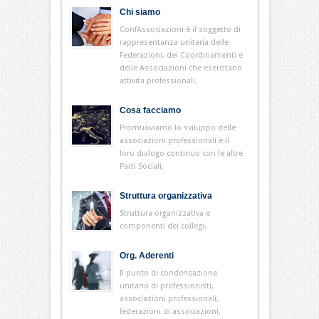
Chi siamo
ConfAssociazioni è il soggetto di
rappresentanza unitaria delle
Federazioni, dei Coordinamenti e
delle Associazioni che esercitano
attività professionali.
Cosa facciamo
Promuoviamo lo sviluppo delle
associazioni professionali e il
loro dialogo continuo con le altre
Parti Sociali.
Struttura organizzativa
Struttura organizzativa e
componenti dei collegi.
Org. Aderenti
Il punto di condensazione
unitario di professionisti,
associazioni professionali,
federazioni di associazioni,