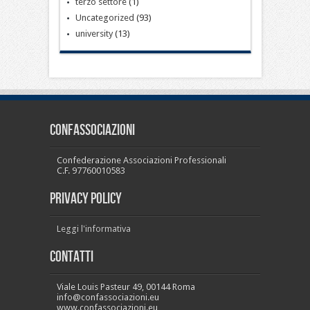
terzo settore
(1)
Uncategorized
(93)
university
(13)
CONFASSOCIAZIONI
Confederazione Associazioni Professionali
C.F. 97760010583
PRIVACY POLICY
Leggi l'informativa
Contatti
Viale Louis Pasteur 49, 00144 Roma
info@confassociazioni.eu
www.confassociazioni.eu