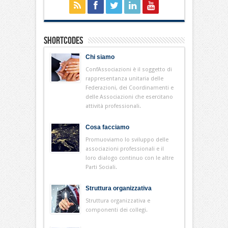
Shortcodes
Chi siamo
ConfAssociazioni è il soggetto di
rappresentanza unitaria delle
Federazioni, dei Coordinamenti e
delle Associazioni che esercitano
attività professionali.
Cosa facciamo
Promuoviamo lo sviluppo delle
associazioni professionali e il
loro dialogo continuo con le altre
Parti Sociali.
Struttura organizzativa
Struttura organizzativa e
componenti dei collegi.