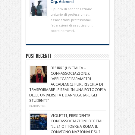
Org. Aderenti
Il punto di condensazione
unitario di professionisti,
associazioni professionali,
federazioni di associazioni,
coordinamenti.
Post Recenti
BISIRRI (UNITALIA –
CONFASSOCIAZIONI):
“APPLICARE PARAMETRI
ACCADEMICI PURI RISCHIA DI
TRASFORMARE LE SSML IN UNA FOTOCOPIA
DELLE UNIVERSITÀ E DANNEGGIARE GLI
STUDENTI”
06/08/2026
VIOLETTI, PRESIDENTE
CONFASSOCIAZIONI DIGITAL:
“IL 21 OTTOBRE A ROMA IL
CONVEGNO NAZIONALE SUI