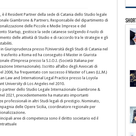
 è il Resident Partner della sede di Catania dello Studio legale
Shor
ionale Giambrone & Partners. Responsabile del dipartimento di
ionalizzazione delle Piccole e Medie Imprese e del
nto Startup, gestisce la sede catanese svolgendo il ruolo di
ento delle attività di Studio e di raccordo tra le strategie e gli
tabiliti.
in Giurisprudenza presso l’Università degli Studi di Catania nel
è trasferito a Roma ed ha conseguito il Master in Giurista
onale d’Impresa presso la S.I.O.I. (Società Italiana per
zazione Internazionale). Iscritto all’albo degli Avvocati di
el 2006, ha frequentato con successo il Master of Laws (LL.M.)
can Law and International Legal Practice presso la Loyola
t University di Los Angeles nel 2010.
 partner dello Studio Legale Internazionale Giambrone &
 nel 2021, precedentemente ha maturato importanti
e professionali in altri Studi legali di prestigio. Nominato,
mpagnia delle Opere Sicilia, coordinatore regionale per
zionalizzazione.
incipali aree di competenza sono il diritto societario ed il
ontrattuale