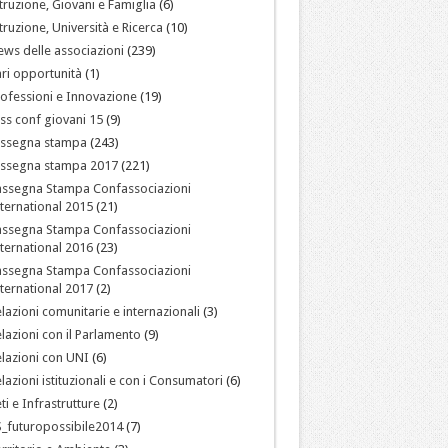
truzione, Giovani e Famiglia
(6)
truzione, Università e Ricerca
(10)
ws delle associazioni
(239)
ri opportunità
(1)
ofessioni e Innovazione
(19)
ss conf giovani 15
(9)
assegna stampa
(243)
assegna stampa 2017
(221)
assegna Stampa Confassociazioni
ternational 2015
(21)
assegna Stampa Confassociazioni
ternational 2016
(23)
assegna Stampa Confassociazioni
ternational 2017
(2)
lazioni comunitarie e internazionali
(3)
lazioni con il Parlamento
(9)
lazioni con UNI
(6)
lazioni istituzionali e con i Consumatori
(6)
ti e Infrastrutture
(2)
_futuropossibile2014
(7)