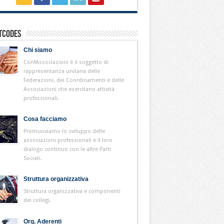
tcodes
Chi siamo
ConfAssociazioni è il soggetto di
rappresentanza unitaria delle
Federazioni, dei Coordinamenti e delle
Associazioni che esercitano attività
professionali.
Cosa facciamo
Promuoviamo lo sviluppo delle
associazioni professionali e il loro
dialogo continuo con le altre Parti
Sociali.
Struttura organizzativa
Struttura organizzativa e componenti
dei collegi.
Org. Aderenti