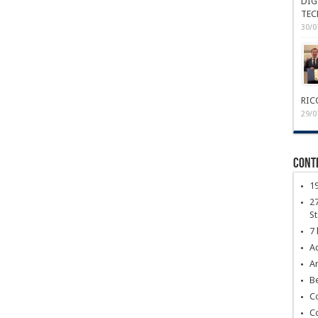
DIG
TEC
30/0
RIC
29/0
Conte
1
27
S
7 
Ac
Ar
Be
C
C