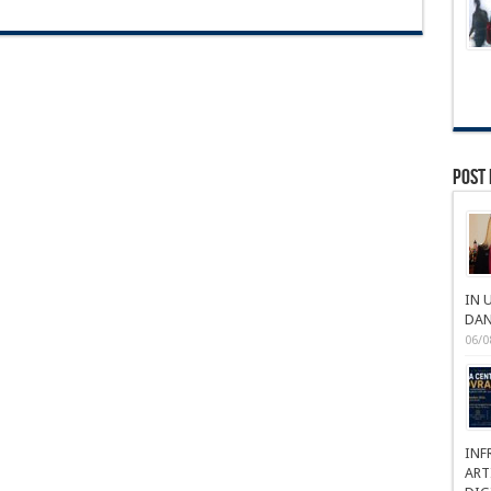
Post 
IN 
DAN
06/0
INF
ART