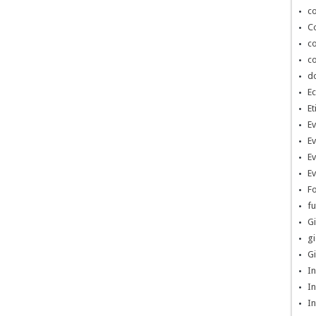
co
Co
co
co
d
Ec
Et
Ev
Ev
Ev
Ev
Fo
fu
Gi
gi
Gi
In
In
In