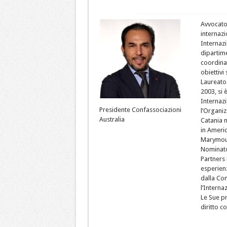
Avvocato,
internaz
Internaz
dipartime
coordinam
obiettivi s
Laureato 
2003, si 
Internazi
Presidente Confassociazioni
l’Organiz
Australia
Catania n
in Ameri
Marymoun
Nominato
Partners
esperienz
dalla Co
l’Interna
Le Sue pr
diritto c