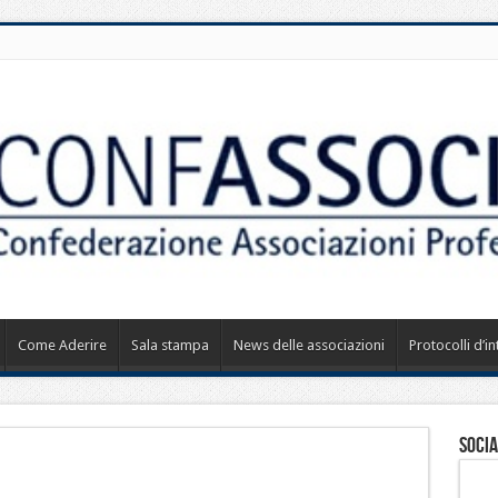
Come Aderire
Sala stampa
News delle associazioni
Protocolli d’i
Socia