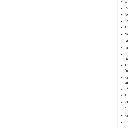
Is
Is
Ne
Pa
Pr
ra
r
r
R
In
R
In
R
In
Re
Re
Re
Re
Re
RS