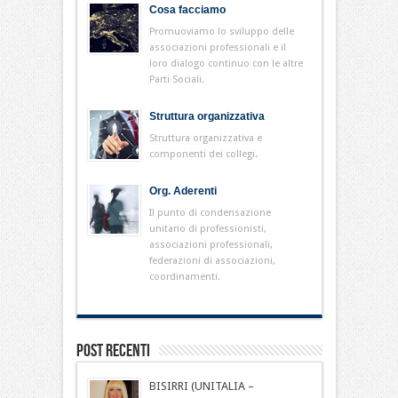
Cosa facciamo
Promuoviamo lo sviluppo delle
associazioni professionali e il
loro dialogo continuo con le altre
Parti Sociali.
Struttura organizzativa
Struttura organizzativa e
componenti dei collegi.
Org. Aderenti
Il punto di condensazione
unitario di professionisti,
associazioni professionali,
federazioni di associazioni,
coordinamenti.
Post Recenti
BISIRRI (UNITALIA –