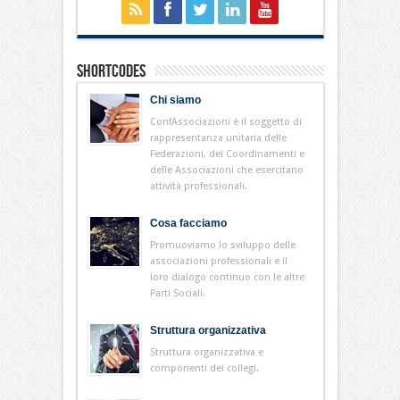
Shortcodes
Chi siamo
ConfAssociazioni è il soggetto di
rappresentanza unitaria delle
Federazioni, dei Coordinamenti e
delle Associazioni che esercitano
attività professionali.
Cosa facciamo
Promuoviamo lo sviluppo delle
associazioni professionali e il
loro dialogo continuo con le altre
Parti Sociali.
Struttura organizzativa
Struttura organizzativa e
componenti dei collegi.