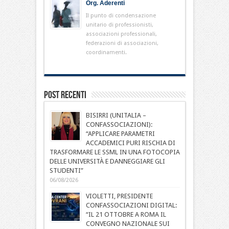
Org. Aderenti
Il punto di condensazione
unitario di professionisti,
associazioni professionali,
federazioni di associazioni,
coordinamenti.
Post Recenti
BISIRRI (UNITALIA –
CONFASSOCIAZIONI):
“APPLICARE PARAMETRI
ACCADEMICI PURI RISCHIA DI
TRASFORMARE LE SSML IN UNA FOTOCOPIA
DELLE UNIVERSITÀ E DANNEGGIARE GLI
STUDENTI”
06/08/2026
VIOLETTI, PRESIDENTE
CONFASSOCIAZIONI DIGITAL:
“IL 21 OTTOBRE A ROMA IL
CONVEGNO NAZIONALE SUI