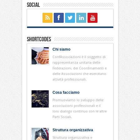
Social
Shortcodes
Chi siamo
ConfAssociazioni è il soggetto di
rappresentanza unitaria delle
Federazioni, dei Coordinamenti e
delle Associazioni che esercitano
attività professionali.
Cosa facciamo
Promuoviamo lo sviluppo delle
associazioni professionali e il
loro dialogo continuo con le altre
Parti Sociali.
Struttura organizzativa
Struttura organizzativa e