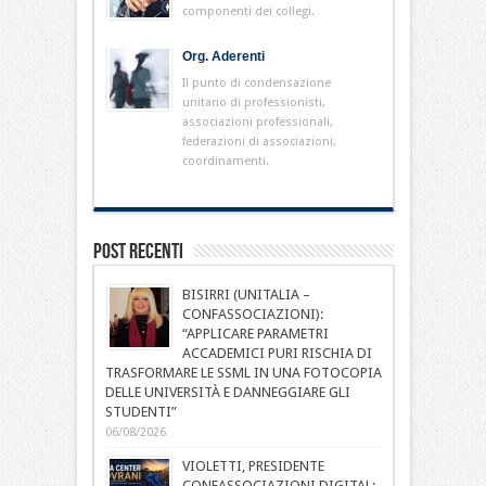
componenti dei collegi.
Org. Aderenti
Il punto di condensazione
unitario di professionisti,
associazioni professionali,
federazioni di associazioni,
coordinamenti.
Post Recenti
BISIRRI (UNITALIA –
CONFASSOCIAZIONI):
“APPLICARE PARAMETRI
ACCADEMICI PURI RISCHIA DI
TRASFORMARE LE SSML IN UNA FOTOCOPIA
DELLE UNIVERSITÀ E DANNEGGIARE GLI
STUDENTI”
06/08/2026
VIOLETTI, PRESIDENTE
CONFASSOCIAZIONI DIGITAL: