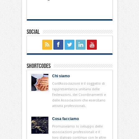
Social
Shortcodes
Chi siamo
ConfAssociazioni è il soggetto di
rappresentanza unitaria delle
Federazioni, dei Coordinamenti e
delle Associazioni che esercitano
attività professionali.
Cosa facciamo
Promuoviamo lo sviluppo delle
associazioni professionali e il
loro dialogo continuo con le altre