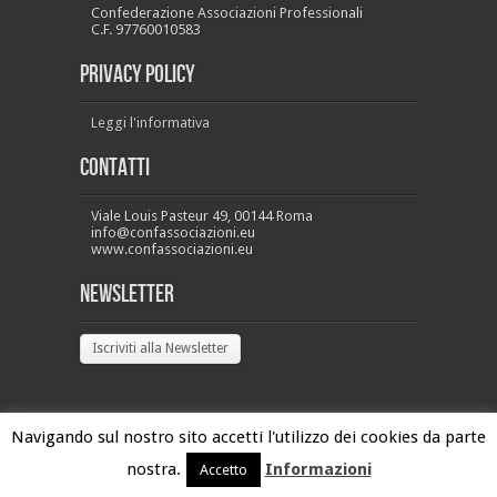
Confederazione Associazioni Professionali
C.F. 97760010583
PRIVACY POLICY
Leggi l'informativa
Contatti
Viale Louis Pasteur 49, 00144 Roma
info@confassociazioni.eu
www.confassociazioni.eu
Newsletter
Iscriviti alla Newsletter
Navigando sul nostro sito accetti l'utilizzo dei cookies da parte
nostra.
Informazioni
Accetto
Confassociazioni Copyright 2026 © - All Rights Reserved