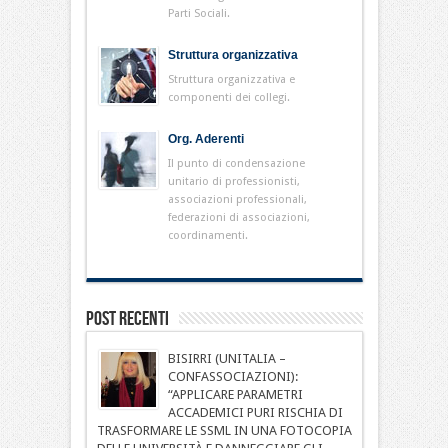
Parti Sociali.
Struttura organizzativa
Struttura organizzativa e
componenti dei collegi.
Org. Aderenti
Il punto di condensazione
unitario di professionisti,
associazioni professionali,
federazioni di associazioni,
coordinamenti.
Post Recenti
BISIRRI (UNITALIA –
CONFASSOCIAZIONI):
“APPLICARE PARAMETRI
ACCADEMICI PURI RISCHIA DI
TRASFORMARE LE SSML IN UNA FOTOCOPIA