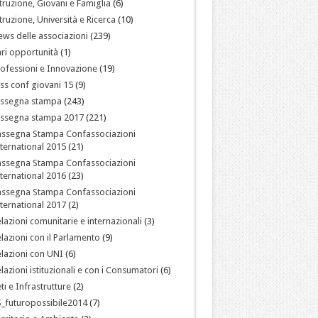
truzione, Giovani e Famiglia
(6)
truzione, Università e Ricerca
(10)
ws delle associazioni
(239)
ri opportunità
(1)
ofessioni e Innovazione
(19)
ss conf giovani 15
(9)
assegna stampa
(243)
assegna stampa 2017
(221)
assegna Stampa Confassociazioni
ternational 2015
(21)
assegna Stampa Confassociazioni
ternational 2016
(23)
assegna Stampa Confassociazioni
ternational 2017
(2)
lazioni comunitarie e internazionali
(3)
lazioni con il Parlamento
(9)
lazioni con UNI
(6)
lazioni istituzionali e con i Consumatori
(6)
ti e Infrastrutture
(2)
_futuropossibile2014
(7)