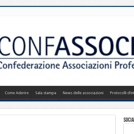
Come Aderire
Sala stampa
News delle associazioni
Protocolli d’i
Socia