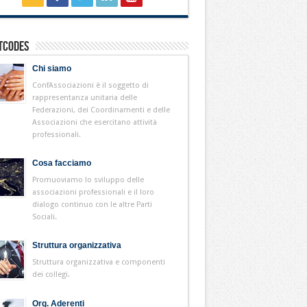
tcodes
Chi siamo
ConfAssociazioni è il soggetto di
rappresentanza unitaria delle
Federazioni, dei Coordinamenti e delle
Associazioni che esercitano attività
professionali.
Cosa facciamo
Promuoviamo lo sviluppo delle
associazioni professionali e il loro
dialogo continuo con le altre Parti
Sociali.
Struttura organizzativa
Struttura organizzativa e componenti
dei collegi.
Org. Aderenti