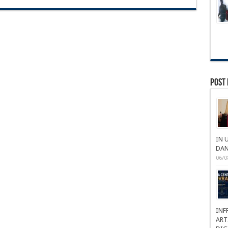
Post 
IN 
DAN
06/0
INF
ART