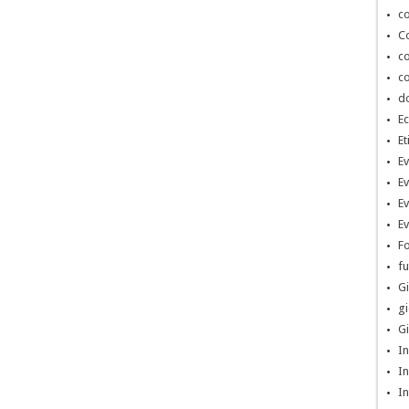
co
Co
co
co
d
Ec
Et
Ev
Ev
Ev
Ev
Fo
fu
Gi
gi
Gi
In
In
In