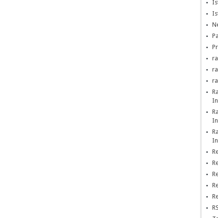
Is
Is
Ne
Pa
Pr
ra
r
r
R
In
R
In
R
In
Re
Re
Re
Re
Re
RS