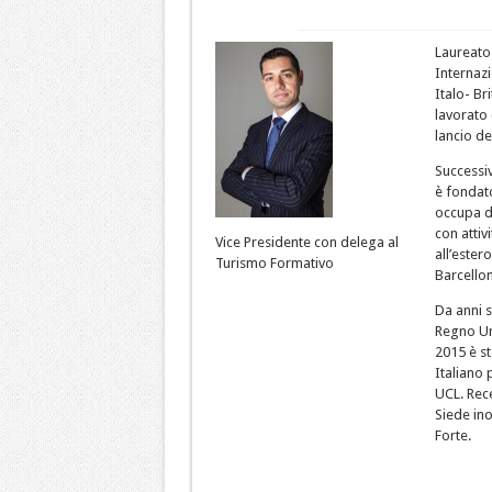
Laureato
Internazi
Italo- Br
lavorato 
lancio de
Successiv
è fondato
occupa di
con attiv
Vice Presidente con delega al
all’ester
Turismo Formativo
Barcellona
Da anni 
Regno Uni
2015 è s
Italiano
UCL. Rec
Siede in
Forte.