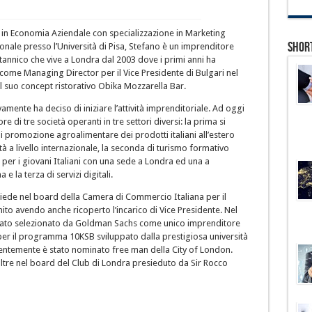
 in Economia Aziendale con specializzazione in Marketing
Shor
onale presso l’Università di Pisa, Stefano è un imprenditore
itannico che vive a Londra dal 2003 dove i primi anni ha
come Managing Director per il Vice Presidente di Bulgari nel
l suo concept ristorativo Obika Mozzarella Bar.
amente ha deciso di iniziare l’attività imprenditoriale. Ad oggi
re di tre società operanti in tre settori diversi: la prima si
 promozione agroalimentare dei prodotti italiani all’estero
ità a livello internazionale, la seconda di turismo formativo
o per i giovani Italiani con una sede a Londra ed una a
 e la terza di servizi digitali.
siede nel board della Camera di Commercio Italiana per il
to avendo anche ricoperto l’incarico di Vice Presidente. Nel
tato selezionato da Goldman Sachs come unico imprenditore
 per il programma 10KSB sviluppato dalla prestigiosa università
entemente è stato nominato free man della City of London.
oltre nel board del Club di Londra presieduto da Sir Rocco