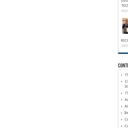
DIG
TEC
30/0
RIC
29/0
Conte
1
27
S
7 
Ac
Ar
Be
C
C