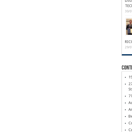
DIG
TEC
30/0
RIC
29/0
Conte
1
27
S
7 
Ac
Ar
Be
C
C