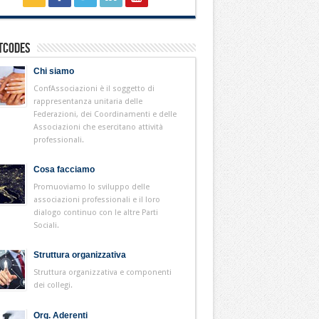
tcodes
Chi siamo
ConfAssociazioni è il soggetto di
rappresentanza unitaria delle
Federazioni, dei Coordinamenti e delle
Associazioni che esercitano attività
professionali.
Cosa facciamo
Promuoviamo lo sviluppo delle
associazioni professionali e il loro
dialogo continuo con le altre Parti
Sociali.
Struttura organizzativa
Struttura organizzativa e componenti
dei collegi.
Org. Aderenti