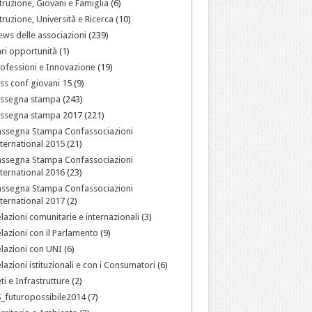
truzione, Giovani e Famiglia
(6)
truzione, Università e Ricerca
(10)
ws delle associazioni
(239)
ri opportunità
(1)
ofessioni e Innovazione
(19)
ss conf giovani 15
(9)
assegna stampa
(243)
assegna stampa 2017
(221)
assegna Stampa Confassociazioni
ternational 2015
(21)
assegna Stampa Confassociazioni
ternational 2016
(23)
assegna Stampa Confassociazioni
ternational 2017
(2)
lazioni comunitarie e internazionali
(3)
lazioni con il Parlamento
(9)
lazioni con UNI
(6)
lazioni istituzionali e con i Consumatori
(6)
ti e Infrastrutture
(2)
_futuropossibile2014
(7)