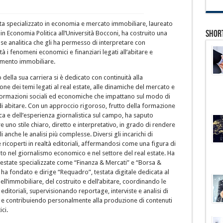
sta specializzato in economia e mercato immobiliare, laureato
Shor
in Economia Politica all’Università Bocconi, ha costruito una
se analitica che gli ha permesso di interpretare con
à i fenomeni economici e finanziari legati all’abitare e
timento immobiliare.
 della sua carriera si è dedicato con continuità alla
one dei temi legati al real estate, alle dinamiche del mercato e
sformazioni sociali ed economiche che impattano sul modo di
di abitare. Con un approccio rigoroso, frutto della formazione
a e dell’esperienza giornalistica sul campo, ha saputo
e uno stile chiaro, diretto e interpretativo, in grado di rendere
li anche le analisi più complesse. Diversi gli incarichi di
 ricoperti in realtà editoriali, affermandosi come una figura di
to nel giornalismo economico e nel settore del real estate. Ha
testate specializzate come “Finanza & Mercati” e “Borsa &
 ha fondato e dirige “Requadro”, testata digitale dedicata al
l’immobiliare, del costruito e dell’abitare, coordinando le
 editoriali, supervisionando reportage, interviste e analisi di
 e contribuiendo personalmente alla produzione di contenuti
ici.