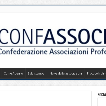
Come Aderire
Sala stampa
News delle associazioni
Protocolli d’i
Socia