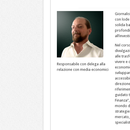
Giornali
con lode 
solida ba
profondit
all’inves
Nel corso
divulgazi
alle tra
vivere e 
Responsabile con delega alla
economic
relazione con media economici
sviluppar
accessibi
direzione
riferimen
guidato 
Finanza”,
mondo del
strategie
mercato,
specialist