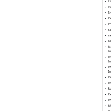
Is
Is
Ne
Pa
Pr
ra
r
r
R
In
R
In
R
In
Re
Re
Re
Re
Re
RS