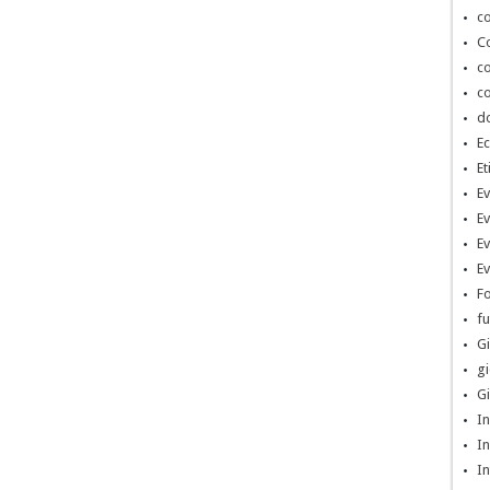
co
Co
co
co
d
Ec
Et
Ev
Ev
Ev
Ev
Fo
fu
Gi
gi
Gi
In
In
In