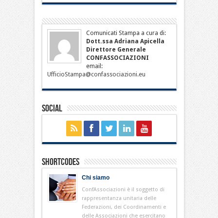
Comunicati Stampa a cura di:
Dott.ssa Adriana Apicella
Direttore Generale
CONFASSOCIAZIONI
email:
UfficioStampa@confassociazioni.eu
Social
Shortcodes
Chi siamo
ConfAssociazioni è il soggetto di
rappresentanza unitaria delle
Federazioni, dei Coordinamenti e
delle Associazioni che esercitano