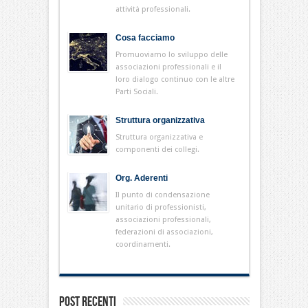
attività professionali.
Cosa facciamo
Promuoviamo lo sviluppo delle
associazioni professionali e il
loro dialogo continuo con le altre
Parti Sociali.
Struttura organizzativa
Struttura organizzativa e
componenti dei collegi.
Org. Aderenti
Il punto di condensazione
unitario di professionisti,
associazioni professionali,
federazioni di associazioni,
coordinamenti.
Post Recenti