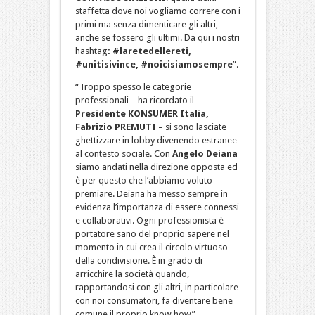
staffetta dove noi vogliamo correre con i
primi ma senza dimenticare gli altri,
anche se fossero gli ultimi. Da qui i nostri
hashtag
: #laretedellereti,
#unitisivince, #noicisiamosempre
”.
“Troppo spesso le categorie
professionali – ha ricordato il
Presidente
KONSUMER Italia,
Fabrizio PREMUTI
– si sono lasciate
ghettizzare in lobby divenendo estranee
al contesto sociale. Con
Angelo Deiana
siamo andati nella direzione opposta ed
è per questo che l’abbiamo voluto
premiare. Deiana ha messo sempre in
evidenza l’importanza di essere connessi
e collaborativi. Ogni professionista è
portatore sano del proprio sapere nel
momento in cui crea il circolo virtuoso
della condivisione. È in grado di
arricchire la società quando,
rapportandosi con gli altri, in particolare
con noi consumatori, fa diventare bene
comune il proprio know how”.