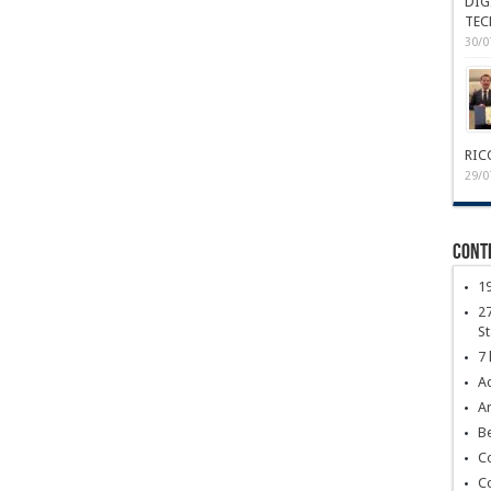
DIG
TEC
30/0
RIC
29/0
Conte
1
27
S
7 
Ac
Ar
Be
C
C