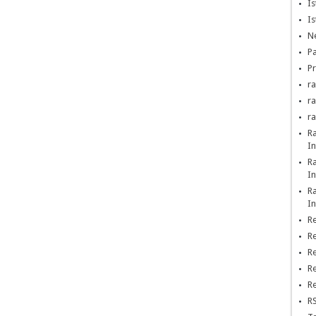
Is
Is
Ne
Pa
Pr
ra
r
r
R
In
R
In
R
In
Re
Re
Re
Re
Re
RS