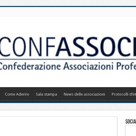
Come Aderire
Sala stampa
News delle associazioni
Protocolli d’i
Socia