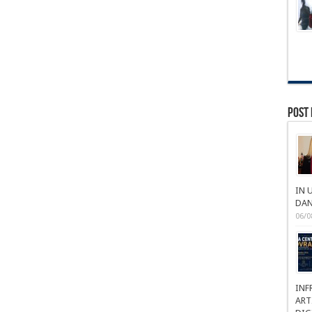
Post 
IN 
DAN
06/0
INF
ART