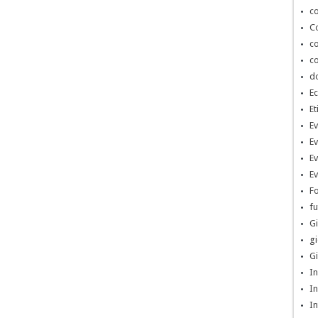
co
Co
co
co
d
Ec
Et
Ev
Ev
Ev
Ev
Fo
fu
Gi
gi
Gi
In
In
In