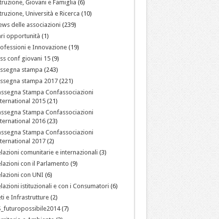
truzione, Giovani e Famiglia
(6)
truzione, Università e Ricerca
(10)
ws delle associazioni
(239)
ri opportunità
(1)
ofessioni e Innovazione
(19)
ss conf giovani 15
(9)
assegna stampa
(243)
assegna stampa 2017
(221)
assegna Stampa Confassociazioni
ternational 2015
(21)
assegna Stampa Confassociazioni
ternational 2016
(23)
assegna Stampa Confassociazioni
ternational 2017
(2)
lazioni comunitarie e internazionali
(3)
lazioni con il Parlamento
(9)
lazioni con UNI
(6)
lazioni istituzionali e con i Consumatori
(6)
ti e Infrastrutture
(2)
_futuropossibile2014
(7)