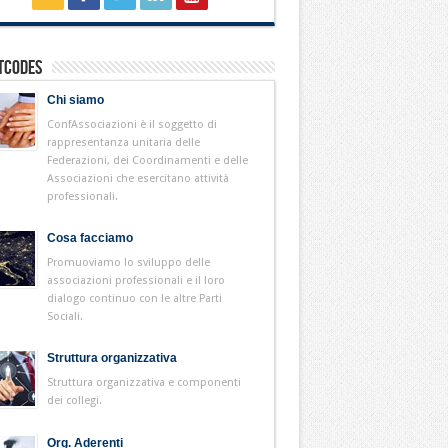
tcodes
Chi siamo
ConfAssociazioni è il soggetto di
rappresentanza unitaria delle
Federazioni, dei Coordinamenti e delle
Associazioni che esercitano attività
professionali.
Cosa facciamo
Promuoviamo lo sviluppo delle
associazioni professionali e il loro
dialogo continuo con le altre Parti
Sociali.
Struttura organizzativa
Struttura organizzativa e componenti
dei collegi.
Org. Aderenti