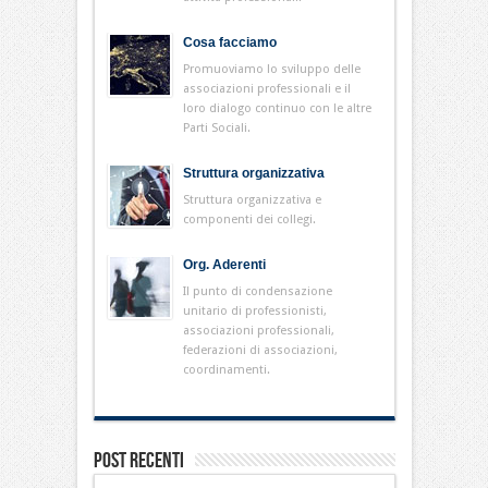
Cosa facciamo
Promuoviamo lo sviluppo delle
associazioni professionali e il
loro dialogo continuo con le altre
Parti Sociali.
Struttura organizzativa
Struttura organizzativa e
componenti dei collegi.
Org. Aderenti
Il punto di condensazione
unitario di professionisti,
associazioni professionali,
federazioni di associazioni,
coordinamenti.
Post Recenti