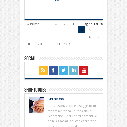
« Prima
...
«
2
3
Pagina 4 di 20
4
5
6
»
10
20
...
Ultima »
Social
Shortcodes
Chi siamo
ConfAssociazioni è il soggetto di
rappresentanza unitaria delle
Federazioni, dei Coordinamenti e
delle Associazioni che esercitano
attività professionali.