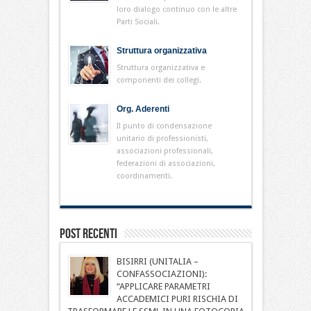
loro dialogo continuo con le altre
Parti Sociali.
Struttura organizzativa
Struttura organizzativa e
componenti dei collegi.
Org. Aderenti
Il punto di condensazione
unitario di professionisti,
associazioni professionali,
federazioni di associazioni,
coordinamenti.
Post Recenti
BISIRRI (UNITALIA –
CONFASSOCIAZIONI):
“APPLICARE PARAMETRI
ACCADEMICI PURI RISCHIA DI