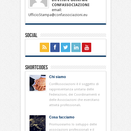
CONFASSOCIAZIONI
email:
UfficioStampa@confassociazioni.eu
Social
Shortcodes
Chi siamo
ConfAssociazioni è il soggetto di
rappresentanza unitaria delle
Federazioni, dei Coordinamenti e
delle Associazioni che esercitano
attività professionali.
Cosa facciamo
Promuoviamo lo sviluppo delle
associazioni professionali e il