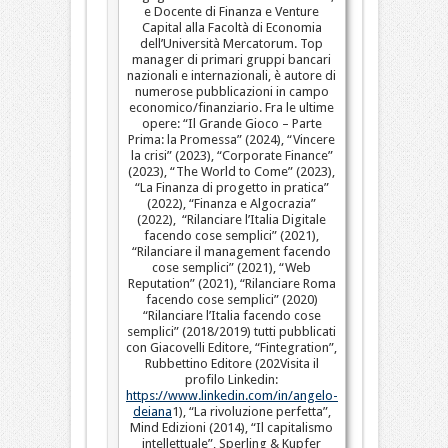
e Docente di Finanza e Venture
Capital alla Facoltà di Economia
dell’Università Mercatorum. Top
manager di primari gruppi bancari
nazionali e internazionali, è autore di
numerose pubblicazioni in campo
economico/finanziario. Fra le ultime
opere: “Il Grande Gioco – Parte
Prima: la Promessa” (2024), “Vincere
la crisi” (2023), “Corporate Finance”
(2023), “The World to Come” (2023),
“La Finanza di progetto in pratica”
(2022), “Finanza e Algocrazia”
(2022), “Rilanciare l’Italia Digitale
facendo cose semplici” (2021),
“Rilanciare il management facendo
cose semplici” (2021), “Web
Reputation” (2021), “Rilanciare Roma
facendo cose semplici” (2020)
“Rilanciare l’Italia facendo cose
semplici” (2018/2019) tutti pubblicati
con Giacovelli Editore, “Fintegration”,
Rubbettino Editore (202Visita il
profilo Linkedin:
https://www.linkedin.com/in/angelo-
deiana
1), “La rivoluzione perfetta”,
Mind Edizioni (2014), “Il capitalismo
intellettuale”, Sperling & Kupfer