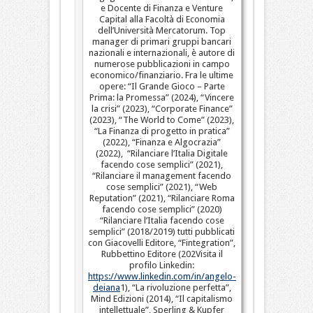
e Docente di Finanza e Venture
Capital alla Facoltà di Economia
dell’Università Mercatorum. Top
manager di primari gruppi bancari
nazionali e internazionali, è autore di
numerose pubblicazioni in campo
economico/finanziario. Fra le ultime
opere: “Il Grande Gioco – Parte
Prima: la Promessa” (2024), “Vincere
la crisi” (2023), “Corporate Finance”
(2023), “The World to Come” (2023),
“La Finanza di progetto in pratica”
(2022), “Finanza e Algocrazia”
(2022), “Rilanciare l’Italia Digitale
facendo cose semplici” (2021),
“Rilanciare il management facendo
cose semplici” (2021), “Web
Reputation” (2021), “Rilanciare Roma
facendo cose semplici” (2020)
“Rilanciare l’Italia facendo cose
semplici” (2018/2019) tutti pubblicati
con Giacovelli Editore, “Fintegration”,
Rubbettino Editore (202Visita il
profilo Linkedin:
https://www.linkedin.com/in/angelo-
deiana
1), “La rivoluzione perfetta”,
Mind Edizioni (2014), “Il capitalismo
intellettuale”, Sperling & Kupfer