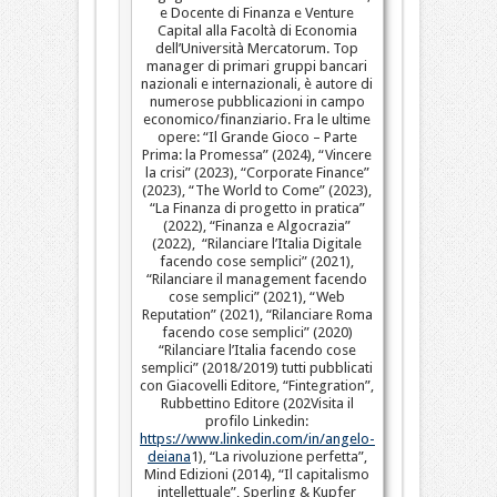
e Docente di Finanza e Venture
Capital alla Facoltà di Economia
dell’Università Mercatorum. Top
manager di primari gruppi bancari
nazionali e internazionali, è autore di
numerose pubblicazioni in campo
economico/finanziario. Fra le ultime
opere: “Il Grande Gioco – Parte
Prima: la Promessa” (2024), “Vincere
la crisi” (2023), “Corporate Finance”
(2023), “The World to Come” (2023),
“La Finanza di progetto in pratica”
(2022), “Finanza e Algocrazia”
(2022), “Rilanciare l’Italia Digitale
facendo cose semplici” (2021),
“Rilanciare il management facendo
cose semplici” (2021), “Web
Reputation” (2021), “Rilanciare Roma
facendo cose semplici” (2020)
“Rilanciare l’Italia facendo cose
semplici” (2018/2019) tutti pubblicati
con Giacovelli Editore, “Fintegration”,
Rubbettino Editore (202Visita il
profilo Linkedin:
https://www.linkedin.com/in/angelo-
deiana
1), “La rivoluzione perfetta”,
Mind Edizioni (2014), “Il capitalismo
intellettuale”, Sperling & Kupfer