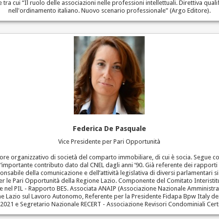
 tra cui “Il ruolo delle associazioni nelle professioni intellettuali. Direttiva qu
nell'ordinamento italiano. Nuovo scenario professionale” (Argo Editore).
Federica De Pasquale
Vice Presidente per Pari Opportunità
tore organizzativo di società del comparto immobiliare, di cui è socia. Segue c
l’importante contributo dato dal CNEL dagli anni ’90. Già referente dei rapporti i
nsabile della comunicazione e dell’attività legislativa di diversi parlamentari 
r le Pari Opportunità della Regione Lazio. Componente del Comitato Interistitu
re nel PIL - Rapporto BES. Associata ANAIP (Associazione Nazionale Amministrat
Lazio sul Lavoro Autonomo, Referente per la Presidente Fidapa Bpw Italy dei r
2021 e Segretario Nazionale RECERT - Associazione Revisori Condominiali Certif