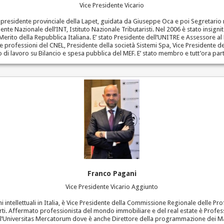
Vice Presidente Vicario
è presidente provinciale della Lapet, guidata da Giuseppe Oca e poi Segretario n
dente Nazionale dell’INT, Istituto Nazionale Tributaristi. Nel 2006 è stato insig
Merito della Repubblica Italiana. E’ stato Presidente dell’UNITRE e Assessore al 
 professioni del CNEL, Presidente della società Sistemi Spa, Vice Presidente
i lavoro su Bilancio e spesa pubblica del MEF. E’ stato membro e tutt’ora partec
Franco Pagani
Vice Presidente Vicario Aggiunto
i intellettuali in Italia, è Vice Presidente della Commissione Regionale delle P
perti. Affermato professionista del mondo immobiliare e del real estate è Profe
o l’Universitas Mercatorum dove è anche Direttore della programmazione dei Mast