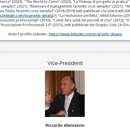
Finance” (2023), “The World to Come” (2023), “La Finanza di progetto in pratica”
ose semplici” (2021), “Rilanciare il management facendo cose semplici” (2021), “
re l’Italia facendo cose semplici” (2018/2019) tutti pubblicati con Giacovelli Edi
w.linkedin.com/in/angelo-deiana
1), “La rivoluzione perfetta”, Mind Edizioni (201
ociazioni professionali” (2010), “Come fare soldi nei periodi di crisi” (2012), “Il
“Associazioni Professionali 2.0” (2013), tutti pubblicati dal Gruppo Sole 24 Ore.
Visita il profilo Linkedin :
https://www.linkedin.com/in/angelo-deiana
Vice-Presidenti
Riccardo Alemanno