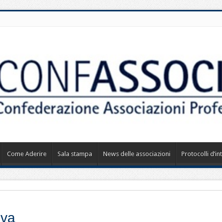
Come Aderire
Sala stampa
News delle associazioni
Protocolli d’i
iva