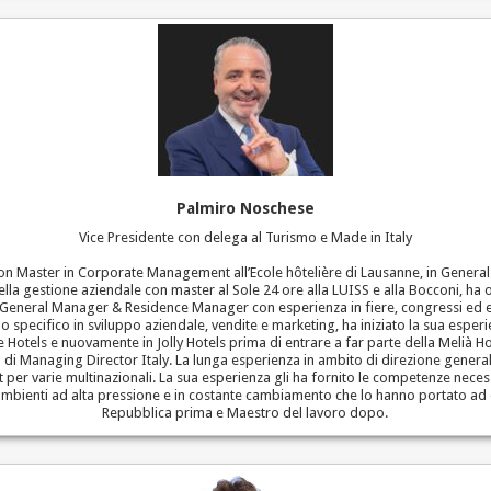
Palmiro Noschese
Vice Presidente con delega al Turismo e Made in Italy
 con Master in Corporate Management all’Ecole hôtelière di Lausanne, in Genera
ella gestione aziendale con master al Sole 24 ore alla LUISS e alla Bocconi, ha
, General Manager & Residence Manager con esperienza in fiere, congressi ed eve
llo specifico in sviluppo aziendale, vendite e marketing, ha iniziato la sua esperi
te Hotels e nuovamente in Jolly Hotels prima di entrare a far parte della Melià H
uolo di Managing Director Italy. La lunga esperienza in ambito di direzione gene
er varie multinazionali. La sua esperienza gli ha fornito le competenze necess
à in ambienti ad alta pressione e in costante cambiamento che lo hanno portat
Repubblica prima e Maestro del lavoro dopo.