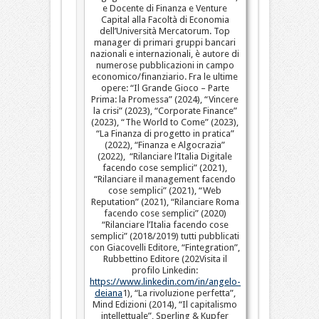
e Docente di Finanza e Venture
Capital alla Facoltà di Economia
dell’Università Mercatorum. Top
manager di primari gruppi bancari
nazionali e internazionali, è autore di
numerose pubblicazioni in campo
economico/finanziario. Fra le ultime
opere: “Il Grande Gioco – Parte
Prima: la Promessa” (2024), “Vincere
la crisi” (2023), “Corporate Finance”
(2023), “The World to Come” (2023),
“La Finanza di progetto in pratica”
(2022), “Finanza e Algocrazia”
(2022), “Rilanciare l’Italia Digitale
facendo cose semplici” (2021),
“Rilanciare il management facendo
cose semplici” (2021), “Web
Reputation” (2021), “Rilanciare Roma
facendo cose semplici” (2020)
“Rilanciare l’Italia facendo cose
semplici” (2018/2019) tutti pubblicati
con Giacovelli Editore, “Fintegration”,
Rubbettino Editore (202Visita il
profilo Linkedin:
https://www.linkedin.com/in/angelo-
deiana
1), “La rivoluzione perfetta”,
Mind Edizioni (2014), “Il capitalismo
intellettuale”, Sperling & Kupfer