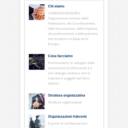
Chi siamo
CONFASSOCIAZIONI è
l'espressione unitaria delle
Federazioni, dei Coordinamenti,
delle Associazioni, delle imprese,
dei professionisti e delle persone
che risiedono in Italia ed in
Europa .
Cosa facciamo
Promuoviamo lo sviluppo delle
associazioni professionali e il
loro dialogo continuo con le
imprese e soggetti del Terzo
Settore
Struttura organizzativa
Struttura organizzativa
Organizzazioni Aderenti
Il punto di condensazione